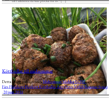
trä i närheten du kan plocka lite av? […]
Köttbullar till midsommar
Detta inlägg publicerades
Midsommar
Middag
LCHF
och är taggat
Färs
Fläskkött
Nötkött
Köttbullar
Ägg
Örter
Vitlök
Sommar
Senap
.
20 juni, 2016