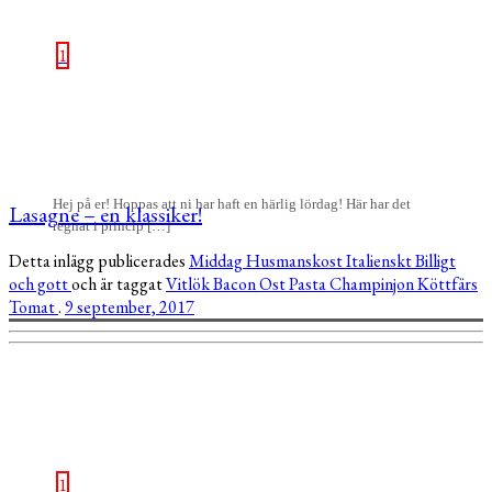
1
Hej på er! Hoppas att ni har haft en härlig lördag! Här har det
Lasagne – en klassiker!
regnat i princip […]
Detta inlägg publicerades
Middag
Husmanskost
Italienskt
Billigt
och gott
och är taggat
Vitlök
Bacon
Ost
Pasta
Champinjon
Köttfärs
Tomat
.
9 september, 2017
1