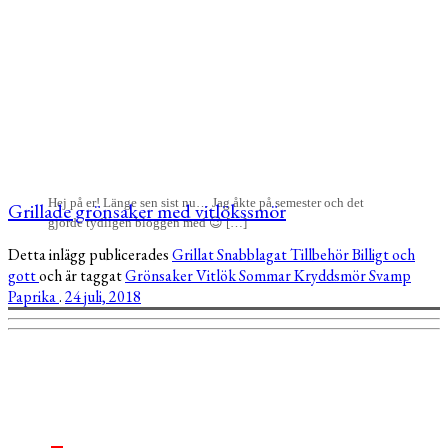
Hej på er! Länge sen sist nu… Jag åkte på semester och det
Grillade grönsaker med vitlökssmör
gjorde tydligen bloggen med 😉 […]
Detta inlägg publicerades
Grillat
Snabblagat
Tillbehör
Billigt och
gott
och är taggat
Grönsaker
Vitlök
Sommar
Kryddsmör
Svamp
Paprika
.
24 juli, 2018