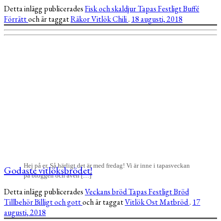
Detta inlägg publicerades
Fisk och skaldjur
Tapas
Festligt
Buffé
Förrätt
och är taggat
Räkor
Vitlök
Chili
.
18 augusti, 2018
Hej på er, Så härligt det är med fredag! Vi är inne i tapasveckan
Godaste vitlöksbrödet!
på bloggen och även […]
Detta inlägg publicerades
Veckans bröd
Tapas
Festligt
Bröd
Tillbehör
Billigt och gott
och är taggat
Vitlök
Ost
Matbröd
.
17
augusti, 2018