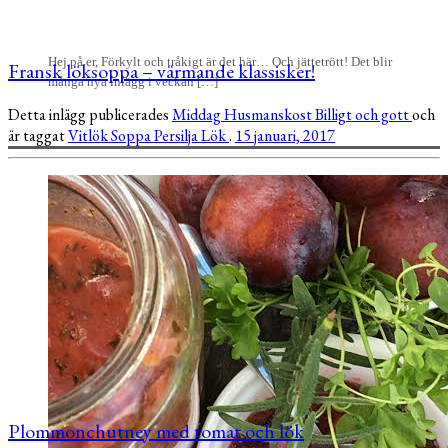
Hej på er, Förkylt och tråkigt är det här… Och jättetrött! Det blir
Fransk löksoppa – värmande klassisker!
många nya inlägg i veckan […]
Detta inlägg publicerades
Middag
Husmanskost
Billigt och gott
och
är taggat
Vitlök
Soppa
Persilja
Lök
.
15 januari, 2017
Plommonchutney med tomat och lök