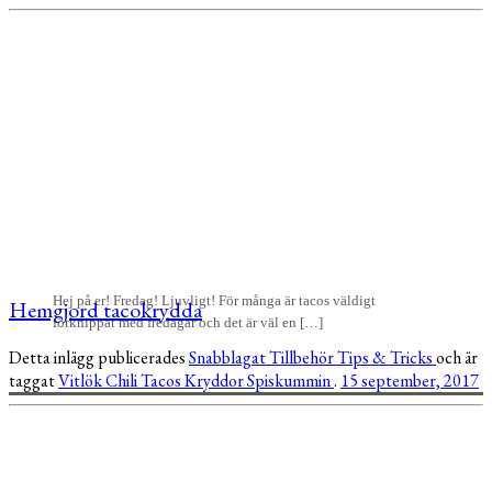
Hej på er! Fredag! Ljuvligt! För många är tacos väldigt
Hemgjord tacokrydda
förknippat med fredagar och det är väl en […]
Detta inlägg publicerades
Snabblagat
Tillbehör
Tips & Tricks
och är
taggat
Vitlök
Chili
Tacos
Kryddor
Spiskummin
.
15 september, 2017