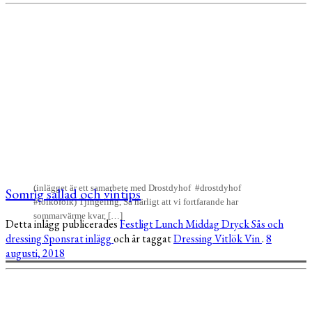
(inlägget är ett samarbete med Drostdyhof #drostdyhof
Somrig sallad och vintips
#folkofolk) Tjingeling, Så härligt att vi fortfarande har
sommarvärme kvar, […]
Detta inlägg publicerades
Festligt
Lunch
Middag
Dryck
Sås och
dressing
Sponsrat inlägg
och är taggat
Dressing
Vitlök
Vin
.
8
augusti, 2018