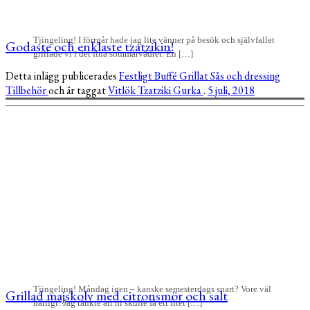
Tjingeling! I förrgår hade jag lite vänner på besök och självfallet
Godaste och enklaste tzatzikin!
grillade vi i det fina sommarvädret. En […]
Detta inlägg publicerades
Festligt
Buffé
Grillat
Sås och dressing
Tillbehör
och är taggat
Vitlök
Tzatziki
Gurka
.
5 juli, 2018
Tjingeling! Måndag igen – kanske semesterdags snart? Vore väl
Grillad majskolv med citronsmör och salt
härligt! Jag tänkte att ni skulle få ett litet […]