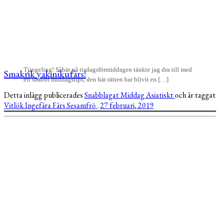
Tjingeling! Såhär på tisdagsförmiddagen tänkte jag dra till med
Smakrik yakinikufärs!
ett snabbt middagstips, den här rätten har blivit en […]
Detta inlägg publicerades
Snabblagat
Middag
Asiatiskt
och är taggat
Vitlök
Ingefära
Färs
Sesamfrö
.
27 februari, 2019