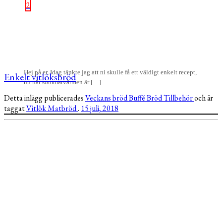
2
Hej på er, Idag tänkte jag att ni skulle få ett väldigt enkelt recept,
Enkelt vitlöksbröd
nu när sommarvärmen är […]
Detta inlägg publicerades
Veckans bröd
Buffé
Bröd
Tillbehör
och är
taggat
Vitlök
Matbröd
.
15 juli, 2018