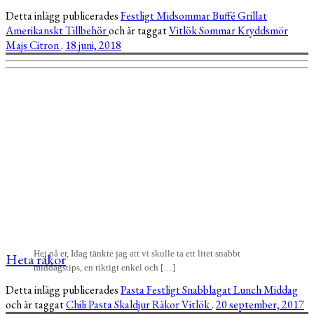
Detta inlägg publicerades
Festligt
Midsommar
Buffé
Grillat
Amerikanskt
Tillbehör
och är taggat
Vitlök
Sommar
Kryddsmör
Majs
Citron
.
18 juni, 2018
Hej på er, Idag tänkte jag att vi skulle ta ett litet snabbt
Heta räkor
middagstips, en riktigt enkel och […]
Detta inlägg publicerades
Pasta
Festligt
Snabblagat
Lunch
Middag
och är taggat
Chili
Pasta
Skaldjur
Räkor
Vitlök
.
20 september, 2017