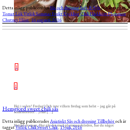
Detta inlägg publicerades
Sås och dressing
Saft & Sylt
och är taggat
Tomat
Lök
Vitlök
Sommar
Frukt
Kyckling
Chili
Fläskkött
Plommon
Chutney
Höst
.
16 augusti, 2016
1
1
Hej i solen! Fredag! Och inte vilken fredag som helst – jag går på
Hemgjord sweet chili sås
semesteeeeer! : ) Har […]
Detta inlägg publicerades
Asiatiskt
Sås och dressing
Tillbehör
och är
Hejsan svejsan, Hur går det med plommonskörden, har du något
taggat
Vitlök
Chili
Sweet Chili
.
15 juli, 2016