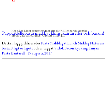
Hej på er, Lider semestern mot sitt slut? Eller har du kanske
Pappardellepasta med kyckling, kantareller och bacon!
precis gått på ledighet? Oavsett vilket […]
Detta inlägg publicerades
Pasta
Snabblagat
Lunch
Middag
Naturens
bästa
Billigt och gott
och är taggat
Vitlök
Bacon
Kyckling
Timjan
Pasta
Kantarell
.
15 augusti, 2017