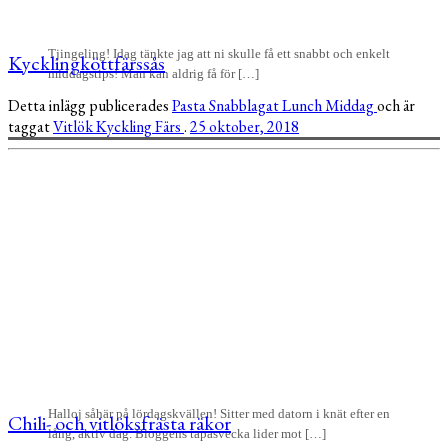
Tjingeling! Idag tänkte jag att ni skulle få ett snabbt och enkelt
Kycklingköttfärssås
middagstips! Man kan aldrig få för […]
Detta inlägg publicerades
Pasta
Snabblagat
Lunch
Middag
och är
taggat
Vitlök
Kyckling
Färs
.
25 oktober, 2018
Halloj såhär på lördagskvällen! Sitter med datorn i knät efter en
Chili- och vitlöksfrästa räkor
lång, aktiv dag. Bloggens tapasvecka lider mot […]