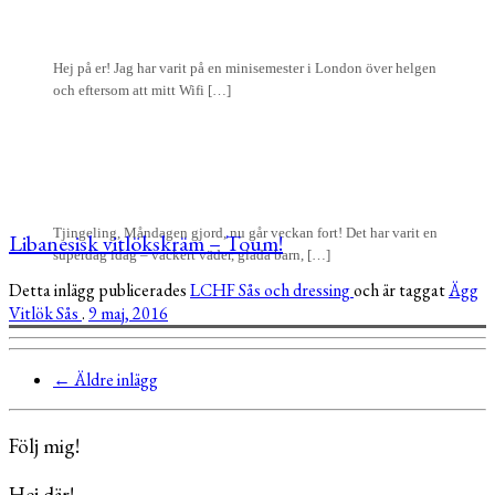
Hej på er! Jag har varit på en minisemester i London över helgen
och eftersom att mitt Wifi […]
Tjingeling, Måndagen gjord, nu går veckan fort! Det har varit en
Libanesisk vitlökskräm – Toum!
superdag idag – vackert väder, glada barn, […]
Detta inlägg publicerades
LCHF
Sås och dressing
och är taggat
Ägg
Vitlök
Sås
.
9 maj, 2016
←
Äldre inlägg
Följ mig!
Hej där!