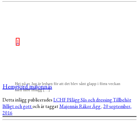
1
Hej på er, Jag är ledsen för att det blev sånt glapp i förra veckan
Hemgjord majonnäs
med färre inlägg […]
Detta inlägg publicerades
LCHF
Pålägg
Sås och dressing
Tillbehör
Billigt och gott
och är taggat
Majonnäs
Räkor
Ägg
.
20 september,
2016