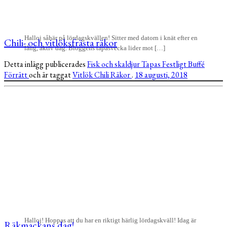
Halloj såhär på lördagskvällen! Sitter med datorn i knät efter en
Chili- och vitlöksfrästa räkor
lång, aktiv dag. Bloggens tapasvecka lider mot […]
Detta inlägg publicerades
Fisk och skaldjur
Tapas
Festligt
Buffé
Förrätt
och är taggat
Vitlök
Chili
Räkor
.
18 augusti, 2018
Halloj! Hoppas att du har en riktigt härlig lördagskväll! Idag är
Räkmackans dag!