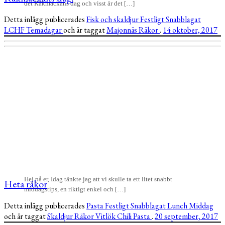
det Räkmackans dag och visst är det […]
Detta inlägg publicerades
Fisk och skaldjur
Festligt
Snabblagat
LCHF
Temadagar
och är taggat
Majonnäs
Räkor
.
14 oktober, 2017
Hej på er, Idag tänkte jag att vi skulle ta ett litet snabbt
Heta räkor
middagstips, en riktigt enkel och […]
Detta inlägg publicerades
Pasta
Festligt
Snabblagat
Lunch
Middag
och är taggat
Skaldjur
Räkor
Vitlök
Chili
Pasta
.
20 september, 2017