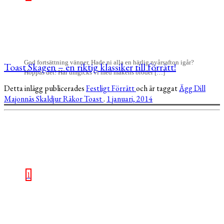
God fortsättning vänner, Hade ni alla en härlig nyårsafton igår?
Toast Skagen – en riktig klassiker till förrätt!
Hoppas det! Här umgicks vi med makens bröder […]
Detta inlägg publicerades
Festligt
Förrätt
och är taggat
Ägg
Dill
Majonnäs
Skaldjur
Räkor
Toast
.
1 januari, 2014
1