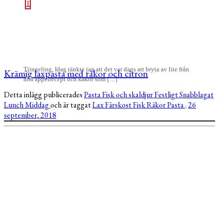
1
Tjingeling, Idag tänkte jag att det var dags att bryta av lite från
Krämig laxpasta med räkor och citron
alla äppelrecept och kakor som […]
Detta inlägg publicerades
Pasta
Fisk och skaldjur
Festligt
Snabblagat
Lunch
Middag
och är taggat
Lax
Färskost
Fisk
Räkor
Pasta
.
26
september, 2018