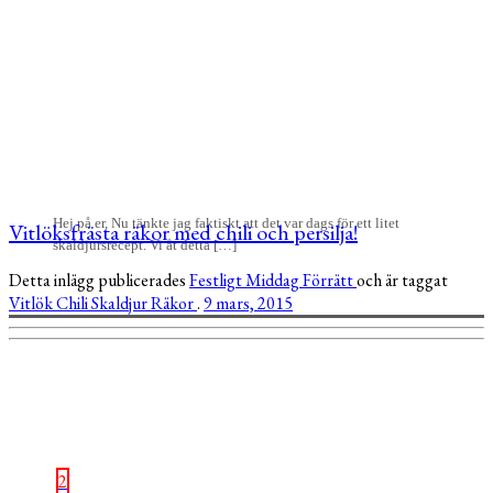
Hej på er, Nu tänkte jag faktiskt att det var dags för ett litet
Vitlöksfrästa räkor med chili och persilja!
skaldjursrecept. Vi åt detta […]
Detta inlägg publicerades
Festligt
Middag
Förrätt
och är taggat
Vitlök
Chili
Skaldjur
Räkor
.
9 mars, 2015
2