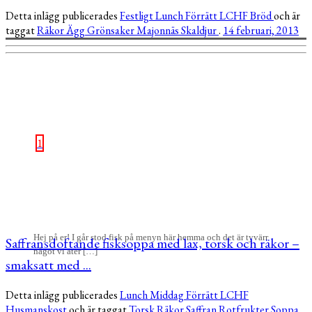
Detta inlägg publicerades
Festligt
Lunch
Förrätt
LCHF
Bröd
och är
taggat
Räkor
Ägg
Grönsaker
Majonnäs
Skaldjur
.
14 februari, 2013
1
Hej på er! I går stod fisk på menyn här hemma och det är tyvärr
Saffransdoftande fisksoppa med lax, torsk och räkor –
något vi äter […]
smaksatt med ...
Detta inlägg publicerades
Lunch
Middag
Förrätt
LCHF
Husmanskost
och är taggat
Torsk
Räkor
Saffran
Rotfrukter
Soppa