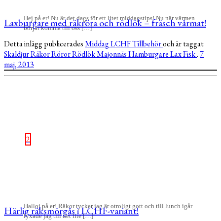
Hej på er! Nu är det dags för ett litet middagstips! Nu när värmen
Laxburgare med räkröra och rödlök – fräsch vårmat!
börjat komma till oss […]
Detta inlägg publicerades
Middag
LCHF
Tillbehör
och är taggat
Skaldjur
Räkor
Röror
Rödlök
Majonnäs
Hamburgare
Lax
Fisk
.
7
maj, 2013
2
Halloj på er! Räkor tycker jag är otroligt gott och till lunch igår
Härlig räksmörgås i LCHF-variant!
lyxade jag till det lite […]