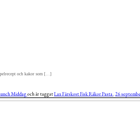
 äppelrecept och kakor som […]
Lunch
Middag
och är taggat
Lax
Färskost
Fisk
Räkor
Pasta
.
26 septembe