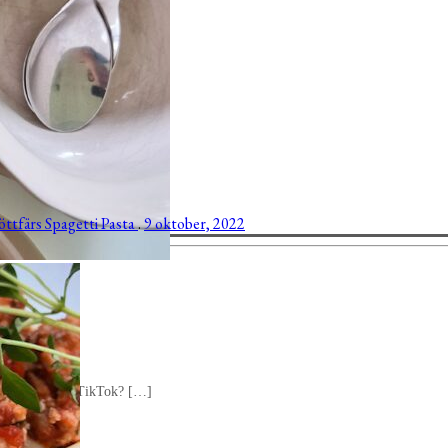
öttfärs
Spagetti
Pasta
.
9 oktober, 2022
la goda ting på TikTok? […]