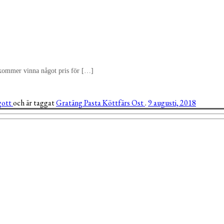
ig kommer vinna något pris för […]
 gott
och är taggat
Gratäng
Pasta
Köttfärs
Ost
.
9 augusti, 2018