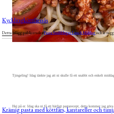
Kycklingköttfärssås
Detta inlägg publicerades
Pasta
Snabblagat
Lunch
Middag
och är tag
Tjingeling! Idag tänkte jag att ni skulle få ett snabbt och enkelt midd
Hej på er. Idag ska ni få ett härligt pastarecept, detta kommer jag g
Krämig pasta med köttfärs, kantareller och tim