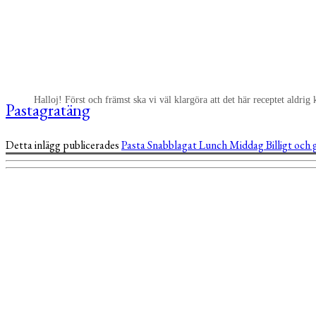
Halloj! Först och främst ska vi väl klargöra att det här receptet aldr
Pastagratäng
Detta inlägg publicerades
Pasta
Snabblagat
Lunch
Middag
Billigt och