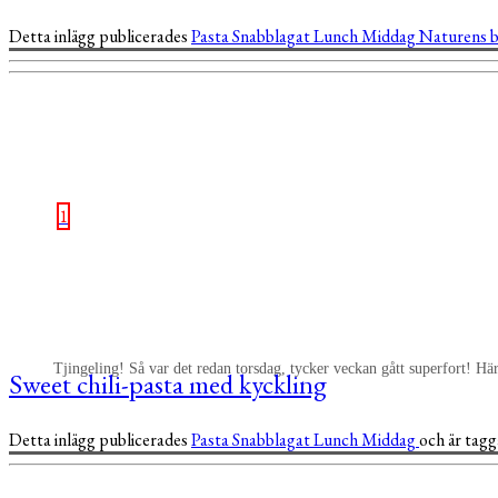
Detta inlägg publicerades
Pasta
Snabblagat
Lunch
Middag
Naturens 
1
Tjingeling! Så var det redan torsdag, tycker veckan gått superfort! Här
Sweet chili-pasta med kyckling
Detta inlägg publicerades
Pasta
Snabblagat
Lunch
Middag
och är tag