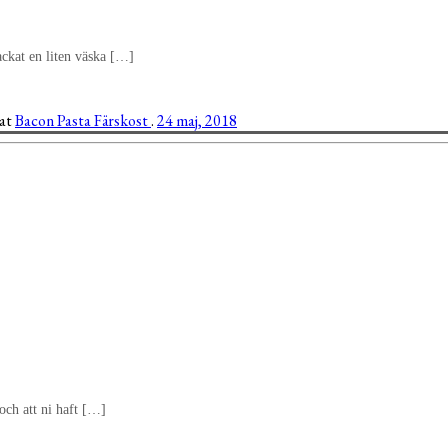
ackat en liten väska […]
gat
Bacon
Pasta
Färskost
.
24 maj, 2018
 och att ni haft […]