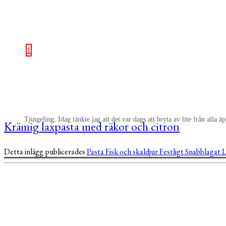
1
Tjingeling, Idag tänkte jag att det var dags att bryta av lite från alla
Krämig laxpasta med räkor och citron
Detta inlägg publicerades
Pasta
Fisk och skaldjur
Festligt
Snabblagat