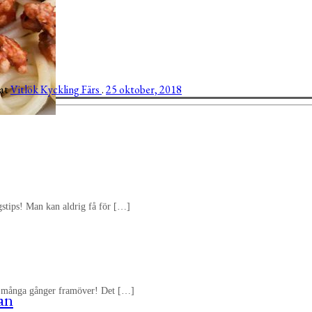
gat
Vitlök
Kyckling
Färs
.
25 oktober, 2018
agstips! Man kan aldrig få för […]
öra många gånger framöver! Det […]
jan