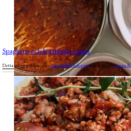
Spaghetti-och-köttfärssås-soppa
Detta inlägg publicerades
Pasta
Billigt och gott
och är taggat
Soppa
K
Men hej söndag! Hoppas att ni haft en härlig vecka! Du följer väl Al