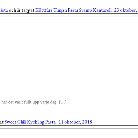
bästa
och är taggat
Köttfärs
Timjan
Pasta
Svamp
Kantarell
.
23 oktober,
 har det varit fullt upp varje dag! […]
gat
Sweet Chili
Kyckling
Pasta
.
11 oktober, 2018