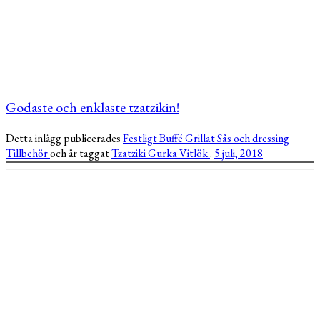
Godaste och enklaste tzatzikin!
Detta inlägg publicerades
Festligt
Buffé
Grillat
Sås och dressing
Tillbehör
och är taggat
Tzatziki
Gurka
Vitlök
.
5 juli, 2018