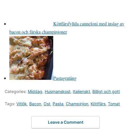
Köttfärsfyllda canneloni med inslag av
bacon och färska champinjoner
Pastagratäng
Categories:
Middag
,
Husmanskost
,
Italienskt
,
Billigt och gott
Tags:
Vitlök
,
Bacon
,
Ost
,
Pasta
,
Champinjon
,
Köttfärs
,
Tomat
Leave a Comment