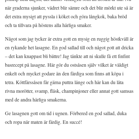
när graderna sjunker, vädret blir sämre och det blir mörkt ute så är
det extra mysigt att pyssla i köket och göra långkok, baka bröd
och ta tillvara på höstens alla härliga smaker.
Något som jag tycker är extra gott en mysig en ruggig höstkväll är
en rykande het lasagne. En god sallad till och något gott att dricka
– det kan knappast bli bättre! Jag tänkte att ni skulle få ett finfint
basrecept på lasagne. Här gör du ostsåsen själv vilket är väldigt
enkelt och mycket godare än den färdiga som finns att köpa i
tetra. Köttfärssåsen får gärna puttra länge och här kan du låta
rivna morötter, svamp, fläsk, champinjoner eller annat gott samsas
med de andra härliga smakerna.
Ge lasagnen gott om tid i ugnen. Förbered en god sallad, duka
och ropa när maten är färdig. En succé!