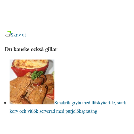
Skriv ut
Du kanske också gillar
Smakrik gryta med fläskytterfile, stark
korv och vitlök serverad med purjolöksgratäng