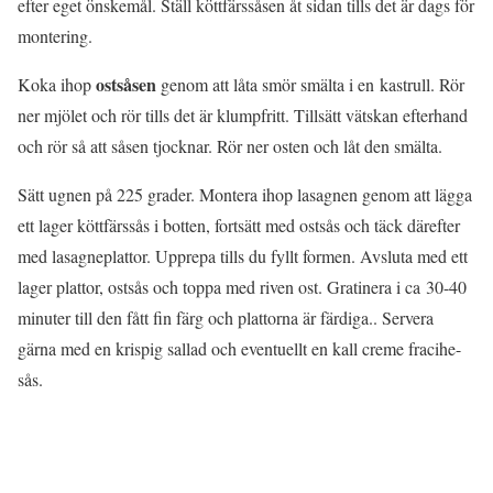
efter eget önskemål. Ställ köttfärssåsen åt sidan tills det är dags för
montering.
ostsåsen
Koka ihop
genom att låta smör smälta i en kastrull. Rör
ner mjölet och rör tills det är klumpfritt. Tillsätt vätskan efterhand
och rör så att såsen tjocknar. Rör ner osten och låt den smälta.
Sätt ugnen på 225 grader. Montera ihop lasagnen genom att lägga
ett lager köttfärssås i botten, fortsätt med ostsås och täck därefter
med lasagneplattor. Upprepa tills du fyllt formen. Avsluta med ett
lager plattor, ostsås och toppa med riven ost. Gratinera i ca 30-40
minuter till den fått fin färg och plattorna är färdiga.. Servera
gärna med en krispig sallad och eventuellt en kall creme fracihe-
sås.