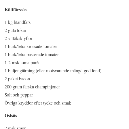
Köttfärssås
1 kg blandfärs
2 gula lökar
2 vitlöksklyftor
1 burk/tetra krossade tomater
1 burk/tetra passerade tomater
1-2 msk tomatpuré
1 buljongtärning (eller motsvarande mängd god fond)
2 paket bacon
200 gram färska champinjoner
Salt och peppar
Övriga kryddor efter tycke och smak
Ostsås
2 msk smör