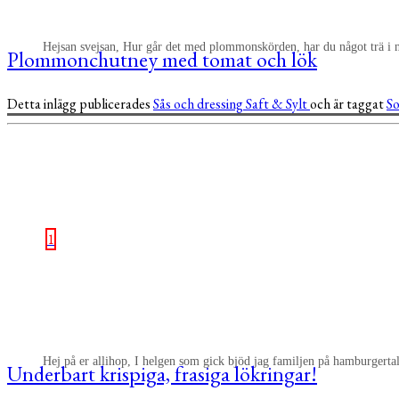
Hejsan svejsan, Hur går det med plommonskörden, har du något trä i n
Plommonchutney med tomat och lök
Detta inlägg publicerades
Sås och dressing
Saft & Sylt
och är taggat
S
1
Hej på er allihop, I helgen som gick bjöd jag familjen på hamburgert
Underbart krispiga, frasiga lökringar!