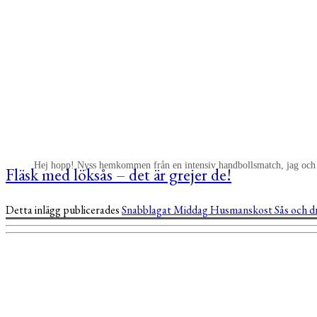
Hej hopp! Nyss hemkommen från en intensiv handbollsmatch, jag och de
Fläsk med löksås – det är grejer de!
Detta inlägg publicerades
Snabblagat
Middag
Husmanskost
Sås och d