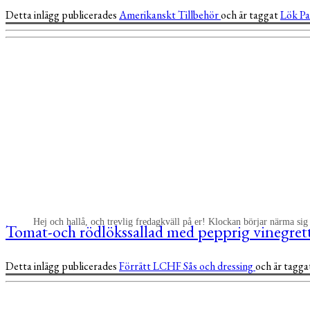
Detta inlägg publicerades
Amerikanskt
Tillbehör
och är taggat
Lök
P
Hej och hallå, och trevlig fredagkväll på er! Klockan börjar närma sig
Tomat-och rödlökssallad med pepprig vinegret
Detta inlägg publicerades
Förrätt
LCHF
Sås och dressing
och är tagg