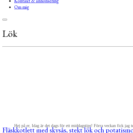
Kontakt & annonsering
Om mig
Lök
Hej på er, Idag är det dags för ett middagstips! Förra veckan fick jag 
Fläskkotlett med skysås, stekt lök och potatism