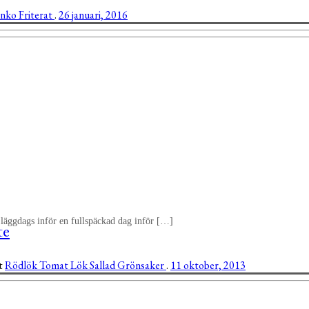
anko
Friterat
.
26 januari, 2016
 läggdags inför en fullspäckad dag inför […]
te
at
Rödlök
Tomat
Lök
Sallad
Grönsaker
.
11 oktober, 2013