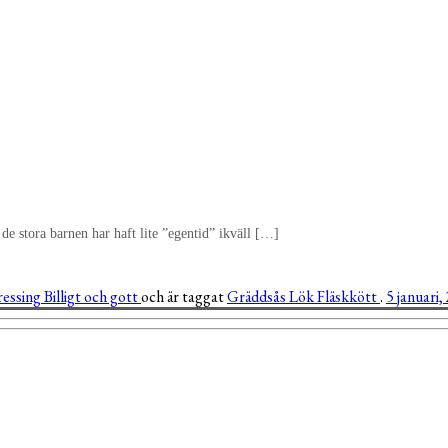
 stora barnen har haft lite ”egentid” ikväll […]
ressing
Billigt och gott
och är taggat
Gräddsås
Lök
Fläskkött
.
5 januari,