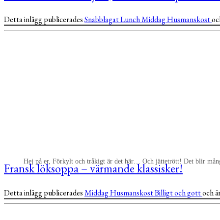
Detta inlägg publicerades
Snabblagat
Lunch
Middag
Husmanskost
oc
Hej på er, Förkylt och tråkigt är det här… Och jättetrött! Det blir må
Fransk löksoppa – värmande klassisker!
Detta inlägg publicerades
Middag
Husmanskost
Billigt och gott
och ä