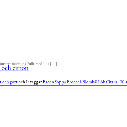
önstret tände jag fullt med ljus […]
 och citron
gt och gott
och är taggat
Bacon
Soppa
Broccoli
Blomkål
Lök
Citrus
.
30 