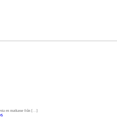
testa en matkasse från […]
os