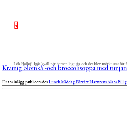
4
Lök Halloj! Igår kväll när barnen lagt sig och det blev mörkt utanför f
Krämig blomkål-och broccolisoppa med timjan
Detta inlägg publicerades
Lunch
Middag
Förrätt
Naturens bästa
Billi