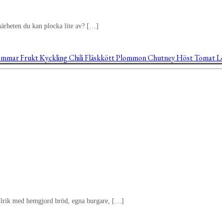
ärheten du kan plocka lite av? […]
ommar
Frukt
Kyckling
Chili
Fläskkött
Plommon
Chutney
Höst
Tomat
L
allrik med hemgjord bröd, egna burgare, […]