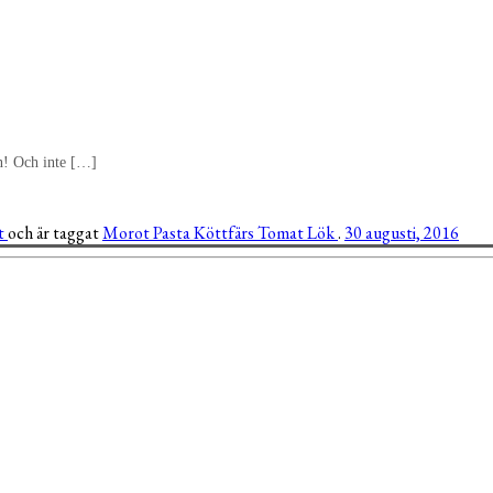
gen! Och inte […]
tt
och är taggat
Morot
Pasta
Köttfärs
Tomat
Lök
.
30 augusti, 2016