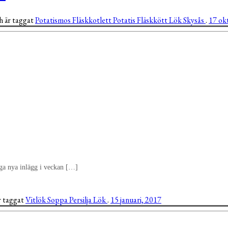
h är taggat
Potatismos
Fläskkotlett
Potatis
Fläskkött
Lök
Skysås
.
17 ok
nga nya inlägg i veckan […]
r taggat
Vitlök
Soppa
Persilja
Lök
.
15 januari, 2017