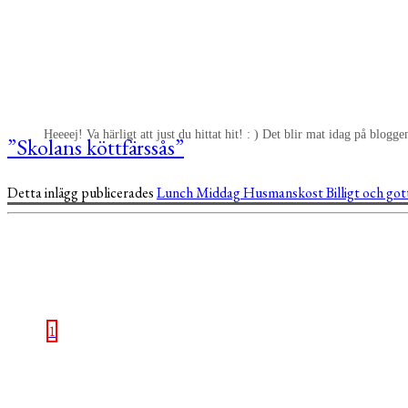
Heeeej! Va härligt att just du hittat hit! : ) Det blir mat idag på blog
”Skolans köttfärssås”
Detta inlägg publicerades
Lunch
Middag
Husmanskost
Billigt och go
1