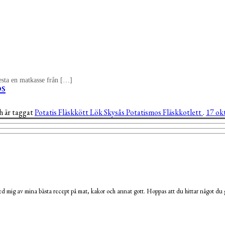
testa en matkasse från […]
os
h är taggat
Potatis
Fläskkött
Lök
Skysås
Potatismos
Fläskkotlett
.
17 ok
 mig av mina bästa recept på mat, kakor och annat gott. Hoppas att du hittar något du g