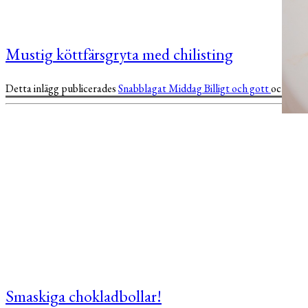
Mustig köttfärsgryta med chilisting
Detta inlägg publicerades
Snabblagat
Middag
Billigt och gott
och är t
Smaskiga chokladbollar!