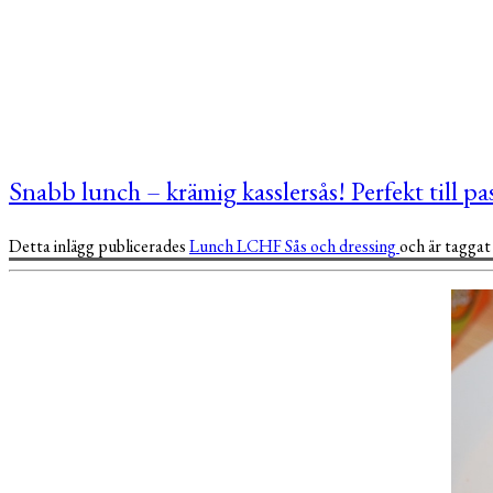
Snabb lunch – krämig kasslersås! Perfekt till pa
Detta inlägg publicerades
Lunch
LCHF
Sås och dressing
och är tagga