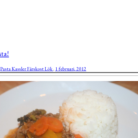
sta!
t
Pasta
Kassler
Färskost
Lök
.
1 februari, 2012