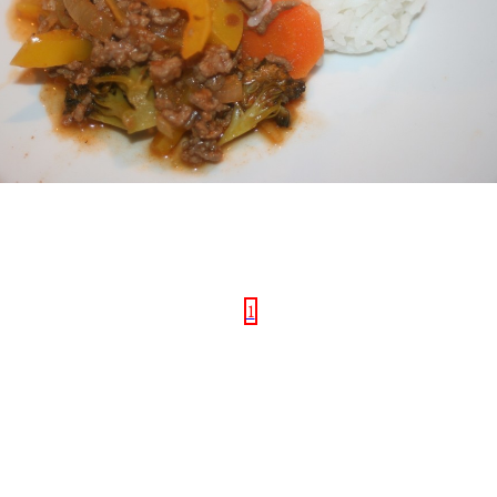
aggat
Färs
Morot
Nötkött
Grytor
Broccoli
Chili
.
1 februari, 2012
1