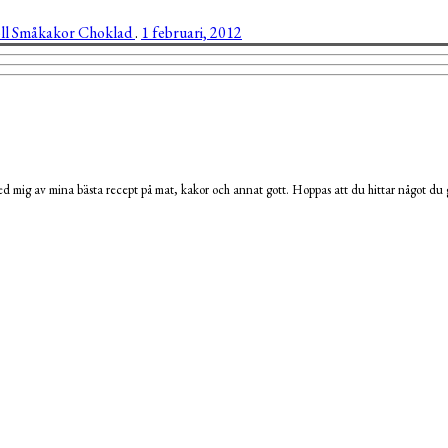
ll
Småkakor
Choklad
.
1 februari, 2012
 mig av mina bästa recept på mat, kakor och annat gott. Hoppas att du hittar något du g