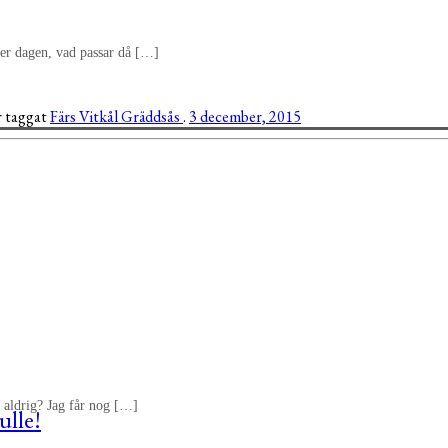
nder dagen, vad passar då […]
r taggat
Färs
Vitkål
Gräddsås
.
3 december, 2015
er aldrig? Jag får nog […]
ulle!