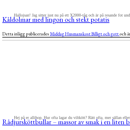
Hallojsan! Jag sitter just nu på ett X2000-tåg och är på resande fot u
Kåldolmar med lingon och stekt potatis
Detta inlägg publicerades
Middag
Husmanskost
Billigt och gott
och ä
Hej på er allihop, Hur ofta lagar du viltkött? Rätt ofta, mer sällan ell
Rådjursköttbullar – massor av smak i en liten b