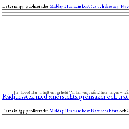
Detta inlägg publicerades
Middag
Husmanskost
Sås och dressing
Natu
Hej hopp! Har ni haft en fin helg? Vi har varit igång hela helgen – ig
Rådjursstek med smörstekta grönsaker och tratt
Detta inlägg publicerades
Middag
Husmanskost
Naturens bästa
och 