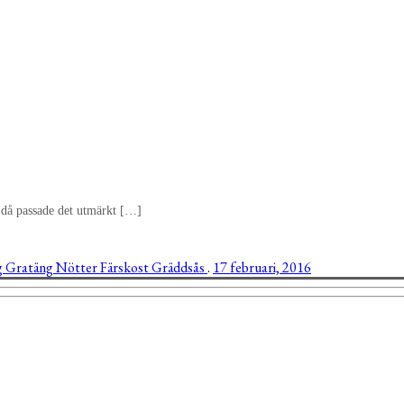
ch då passade det utmärkt […]
g
Gratäng
Nötter
Färskost
Gräddsås
.
17 februari, 2016