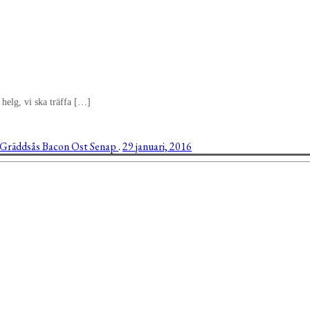
helg, vi ska träffa […]
Gräddsås
Bacon
Ost
Senap
.
29 januari, 2016