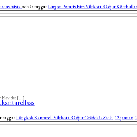
rens bästa
och är taggat
Lingon
Potatis
Färs
Viltkött
Rådjur
Köttbulla
år blev det […]
kantarellsås
är taggat
Långkok
Kantarell
Viltkött
Rådjur
Gräddsås
Stek
.
12 januari,