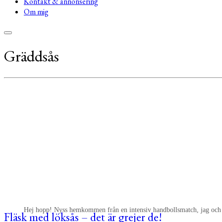
Kontakt & annonsering
Om mig
Gräddsås
Hej hopp! Nyss hemkommen från en intensiv handbollsmatch, jag och de
Fläsk med löksås – det är grejer de!