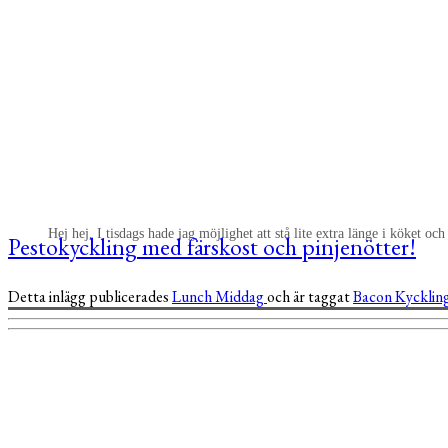
Hej hej, I tisdags hade jag möjlighet att stå lite extra länge i köket o
Pestokyckling med färskost och pinjenötter!
Detta inlägg publicerades
Lunch
Middag
och är taggat
Bacon
Kycklin