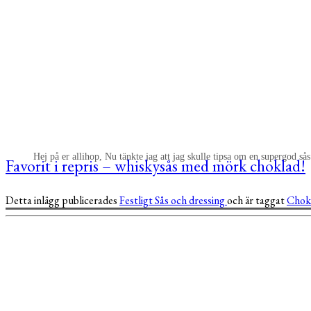
Hej på er allihop, Nu tänkte jag att jag skulle tipsa om en supergod sås
Favorit i repris – whiskysås med mörk choklad!
Detta inlägg publicerades
Festligt
Sås och dressing
och är taggat
Chok