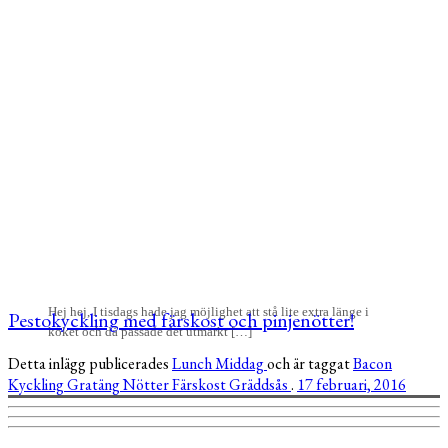
Hej hej, I tisdags hade jag möjlighet att stå lite extra länge i
Pestokyckling med färskost och pinjenötter!
köket och då passade det utmärkt […]
Detta inlägg publicerades
Lunch
Middag
och är taggat
Bacon
Kyckling
Gratäng
Nötter
Färskost
Gräddsås
.
17 februari, 2016