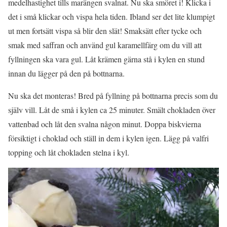
medelhastighet tills marängen svalnat. Nu ska smöret i! Klicka i
det i små klickar och vispa hela tiden. Ibland ser det lite klumpigt
ut men fortsätt vispa så blir den slät! Smaksätt efter tycke och
smak med saffran och använd gul karamellfärg om du vill att
fyllningen ska vara gul. Låt krämen gärna stå i kylen en stund
innan du lägger på den på bottnarna.
Nu ska det monteras! Bred på fyllning på bottnarna precis som du
själv vill. Låt de små i kylen ca 25 minuter. Smält chokladen över
vattenbad och låt den svalna någon minut. Doppa biskvierna
försiktigt i choklad och ställ in dem i kylen igen. Lägg på valfri
topping och låt chokladen stelna i kyl.