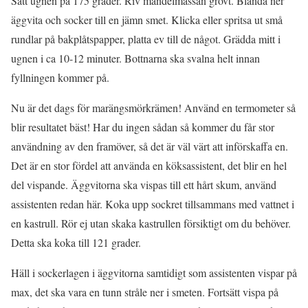
Sätt ugnen på 175 grader. Riv mandelmassan grovt. Blanda ner
äggvita och socker till en jämn smet. Klicka eller spritsa ut små
rundlar på bakplåtspapper, platta ev till de något. Grädda mitt i
ugnen i ca 10-12 minuter. Bottnarna ska svalna helt innan
fyllningen kommer på.
Nu är det dags för marängsmörkrämen! Använd en termometer så
blir resultatet bäst! Har du ingen sådan så kommer du får stor
användning av den framöver, så det är väl värt att införskaffa en.
Det är en stor fördel att använda en köksassistent, det blir en hel
del vispande. Äggvitorna ska vispas till ett hårt skum, använd
assistenten redan här. Koka upp sockret tillsammans med vattnet i
en kastrull. Rör ej utan skaka kastrullen försiktigt om du behöver.
Detta ska koka till 121 grader.
Häll i sockerlagen i äggvitorna samtidigt som assistenten vispar på
max, det ska vara en tunn stråle ner i smeten. Fortsätt vispa på