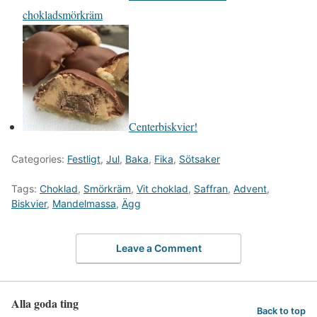
chokladsmörkräm
Centerbiskvier!
Categories:
Festligt
,
Jul
,
Baka
,
Fika
,
Sötsaker
Tags:
Choklad
,
Smörkräm
,
Vit choklad
,
Saffran
,
Advent
,
Biskvier
,
Mandelmassa
,
Ägg
Leave a Comment
Alla goda ting
Back to top