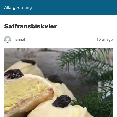
Alla goda ting
Saffransbiskvier
hannah
10 år ago