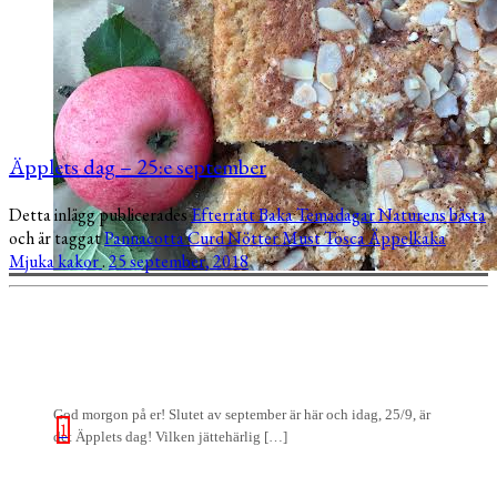
Äpplets dag – 25:e september
Detta inlägg publicerades
Efterrätt
Baka
Temadagar
Naturens bästa
och är taggat
Pannacotta
Curd
Nötter
Must
Tosca
Äppelkaka
Mjuka kakor
.
25 september, 2018
God morgon på er! Slutet av september är här och idag, 25/9, är
1
det Äpplets dag! Vilken jättehärlig […]