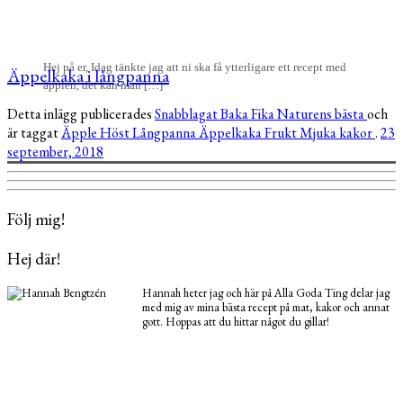
Hej på er, Idag tänkte jag att ni ska få ytterligare ett recept med
Äppelkaka i långpanna
äpplen, det kan man […]
Detta inlägg publicerades
Snabblagat
Baka
Fika
Naturens bästa
och
är taggat
Äpple
Höst
Långpanna
Äppelkaka
Frukt
Mjuka kakor
.
23
september, 2018
Följ mig!
Hej där!
Hannah heter jag och här på Alla Goda Ting delar jag
med mig av mina bästa recept på mat, kakor och annat
gott. Hoppas att du hittar något du gillar!