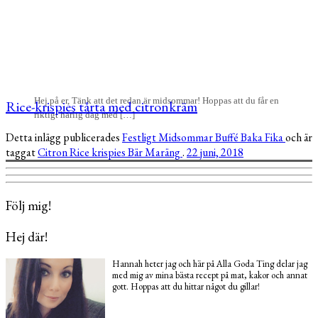
Hej på er, Tänk att det redan är midsommar! Hoppas att du får en
Rice-krispies tårta med citronkräm
riktigt härlig dag med […]
Detta inlägg publicerades
Festligt
Midsommar
Buffé
Baka
Fika
och är
taggat
Citron
Rice krispies
Bär
Maräng
.
22 juni, 2018
Följ mig!
Hej där!
Hannah heter jag och här på Alla Goda Ting delar jag
med mig av mina bästa recept på mat, kakor och annat
gott. Hoppas att du hittar något du gillar!