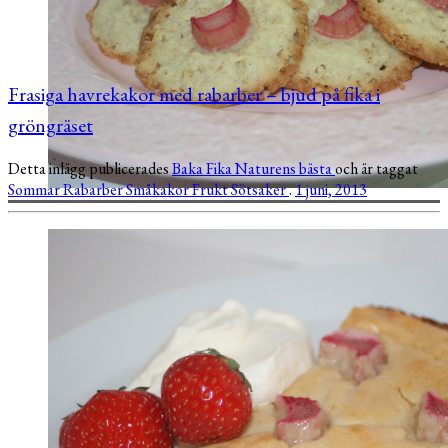
Frasiga havrekakor med rabarber – bjud på fika i
gröngräset
Detta inlägg publicerades
Baka
Fika
Naturens bästa
och är taggat
Sommar
Rabarber
Småkakor
Frukt
Sötsaker
.
1 juni, 2013
God morgon på er! Solen skiner, det är varmt ute och här i
Göteborg börjar alla så smått […]