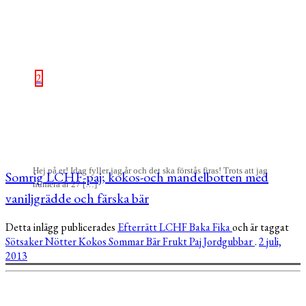
2
Hej på er! Idag fyller jag år och det ska förstås firas! Trots att jag
Somrig LCHF-paj; kokos-och mandelbotten med
numera är 27 […]
vaniljgrädde och färska bär
Detta inlägg publicerades
Efterrätt
LCHF
Baka
Fika
och är taggat
Sötsaker
Nötter
Kokos
Sommar
Bär
Frukt
Paj
Jordgubbar
.
2 juli,
2013