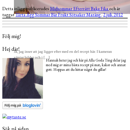
Detta inlägg publicerades
Midsommar
Efterrätt
Baka
Fika
och är
taggat
Tårta
Ägg
Sommar
Bär
Frukt
Sötsaker
Maräng
.
2 juli, 2012
Följ mig!
Hej där!
Ja, jag inser att jag ligger efter med en del recept här. I kameran
väntar bilder och i […]
Hannah heter jag och här på Alla Goda Ting delar jag
med mig av mina bästa recept på mat, kakor och annat
gott. Hoppas att du hittar något du gillar!
Sök på sidan