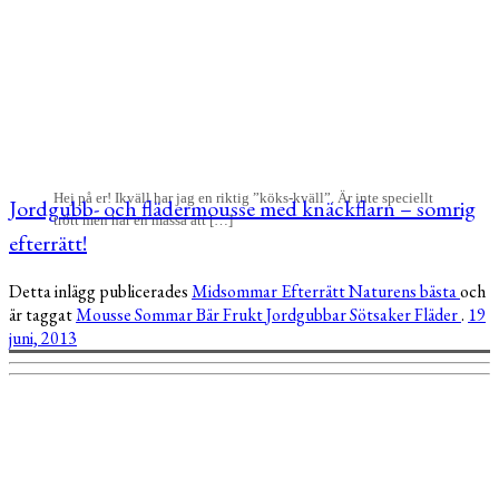
Hej på er! Ikväll har jag en riktig ”köks-kväll”. Är inte speciellt
Jordgubb- och flädermousse med knäckflarn – somrig
trött men har en massa att […]
efterrätt!
Detta inlägg publicerades
Midsommar
Efterrätt
Naturens bästa
och
är taggat
Mousse
Sommar
Bär
Frukt
Jordgubbar
Sötsaker
Fläder
.
19
juni, 2013