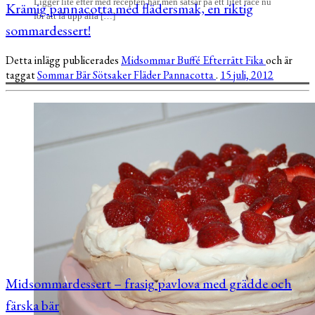
Ligger lite efter med recepten här men satsar på ett litet race nu
Krämig pannacotta med flädersmak, en riktig
för att få upp alla […]
sommardessert!
Detta inlägg publicerades
Midsommar
Buffé
Efterrätt
Fika
och är
taggat
Sommar
Bär
Sötsaker
Fläder
Pannacotta
.
15 juli, 2012
Midsommardessert – frasig pavlova med grädde och
färska bär