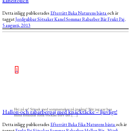
kaneltouch
Detta inlägg publicerades
Efterrätt
Baka
Naturens bästa
och är
taggat
Jordgubbar
Sötsaker
Kanel
Sommar
Rabarber
Bär
Frukt
Paj
.
5 augusti, 2013
1
Hej på er! Sötsak med sommarsaker på ingång! När jag var hos
Hallon-och rabarberpaj med knäcktäcke – ljuvligt!
mina föräldrar förra veckan blev det […]
Detta inlägg publicerades
Efterrätt
Baka
Fika
Naturens bästa
och är
taggat
Frukt
Paj
Sötsaker
Sommar
Rabarber
Hallon
Bär
.
30 juli,