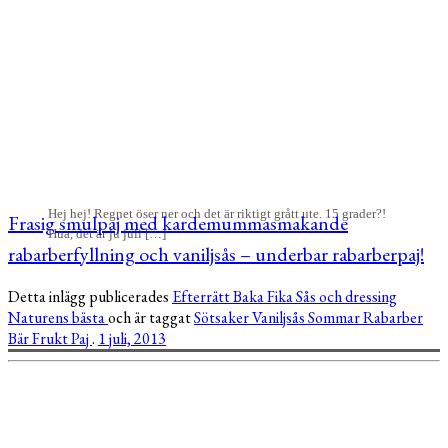
Hej hej! Regnet öser ner och det är riktigt grått ute. 15 grader?!
Frasig smulpaj med kardemummasmakande
Hua, det är ju juli […]
rabarberfyllning och vaniljsås – underbar rabarberpaj!
Detta inlägg publicerades
Efterrätt
Baka
Fika
Sås och dressing
Naturens bästa
och är taggat
Sötsaker
Vaniljsås
Sommar
Rabarber
Bär
Frukt
Paj
.
1 juli, 2013