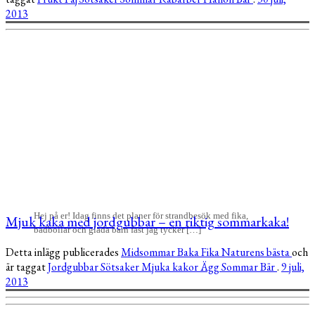
2013
Hej på er! Idag finns det planer för strandbesök med fika,
Mjuk kaka med jordgubbar – en riktig sommarkaka!
badbollar och glada barn fast jag tycker […]
Detta inlägg publicerades
Midsommar
Baka
Fika
Naturens bästa
och
är taggat
Jordgubbar
Sötsaker
Mjuka kakor
Ägg
Sommar
Bär
.
9 juli,
2013