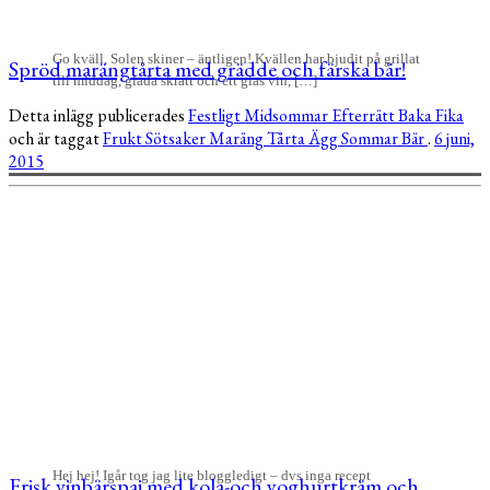
Go kväll, Solen skiner – äntligen! Kvällen har bjudit på grillat
Spröd marängtårta med grädde och färska bär!
till middag, glada skratt och ett glas vin, […]
Detta inlägg publicerades
Festligt
Midsommar
Efterrätt
Baka
Fika
och är taggat
Frukt
Sötsaker
Maräng
Tårta
Ägg
Sommar
Bär
.
6 juni,
2015
Hej hej! Igår tog jag lite bloggledigt – dvs inga recept
Frisk vinbärspaj med kola-och yoghurtkräm och