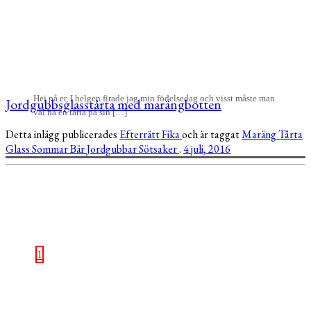
Hej på er, I helgen firade jag min födelsedag och visst måste man
Jordgubbsglasstårta med marängbotten
väl ha en tårta på sin […]
Detta inlägg publicerades
Efterrätt
Fika
och är taggat
Maräng
Tårta
Glass
Sommar
Bär
Jordgubbar
Sötsaker
.
4 juli, 2016
1