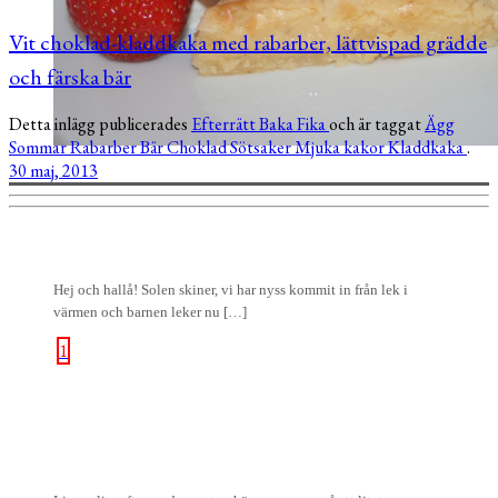
Vit choklad-kladdkaka med rabarber, lättvispad grädde
och färska bär
Detta inlägg publicerades
Efterrätt
Baka
Fika
och är taggat
Ägg
Sommar
Rabarber
Bär
Choklad
Sötsaker
Mjuka kakor
Kladdkaka
.
30 maj, 2013
Hej och hallå! Solen skiner, vi har nyss kommit in från lek i
värmen och barnen leker nu […]
1