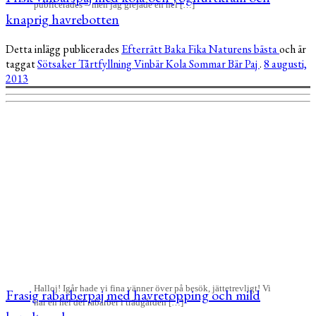
publicerades – men jag grejade en hel […]
knaprig havrebotten
Detta inlägg publicerades
Efterrätt
Baka
Fika
Naturens bästa
och är
taggat
Sötsaker
Tårtfyllning
Vinbär
Kola
Sommar
Bär
Paj
.
8 augusti,
2013
Halloj! Igår hade vi fina vänner över på besök, jättetrevligt! Vi
Frasig rabarberpaj med havretopping och mild
har en hel del rabarber i trädgården […]