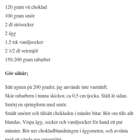
120 gram vit choklad
100 gram smör
2 dl strösocker
2 ägg
1,5 tsk vaniljsocker
2 1/2 dl vetemjöl
150-200 gram rabarber
Gör såhär;
Sätt ugnen på 200 grader, jag använde inte varmluft.
Skär rabarbern i tunna skickor, ca 0,5 cm tjocka. Ställ åt sidan.
Smörj en springform med smör.
Smält smöret och tillsätt chokladen i mindre bitar. Rör om tills allt
blandas. Vispa ägg, socker och vaniljsocker för hand ett par
minuter. Rör ner chokladblandningen i äggsmeten, och avsluta
med att vända ner vetemjölet.