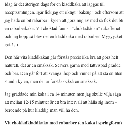
Idag är det återigen dags för en kladdkaka att läggas till
receptsamlingen. Igår fick jag ett riktigt ”baksug” och eftersom att
jag hade en bit rabarber i kylen att göra mig av med så fick det bli
en rabarberkaka. Vit choklad fanns i ”chokladlådan” i skafferiet
och hej hopp så blev det en kladdkaka med rabarber! Myyyycket
gott! ; )
Den här vita kladdkakan går förstås precis lika bra att göra helt
naturell, det är en smaksak. Servera gärna med lättvispad grädde
och bär. Den går fort att svänga ihop och vinner på att stå en liten
stund i kylen, men det är förstås också en smaksak.
Jag gräddade min kaka i ca 14 minuter, men jag skulle vilja säga
att mellan 12-15 minuter är ett bra intervall att hålla sig inom –
beroende på hur kladdig man vill ha den.
Vit chokladkladdkaka med rabarber (en kaka i springform)