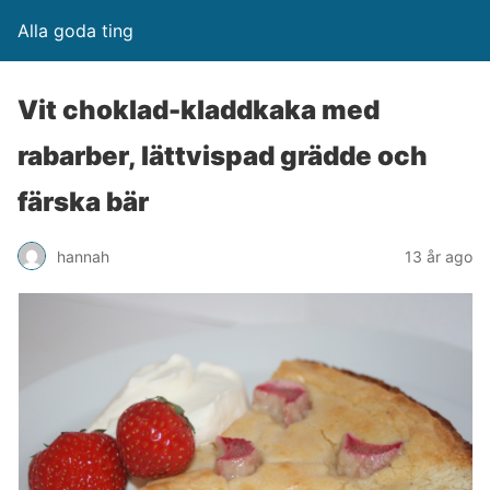
Alla goda ting
Vit choklad-kladdkaka med
rabarber, lättvispad grädde och
färska bär
hannah
13 år ago