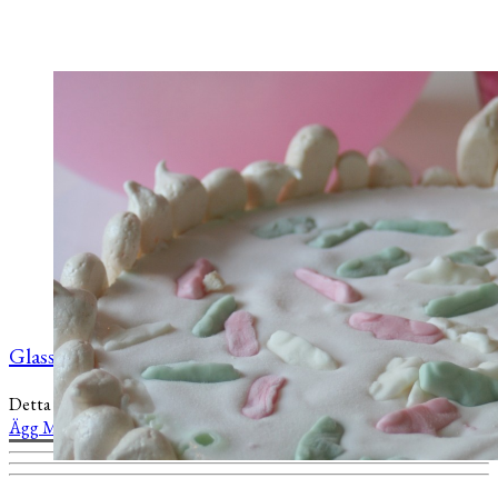
Glasstårta med Ahlgrens bilar och maräng!
Detta inlägg publicerades
Buffé
Efterrätt
Fika
Godis
och är taggat
Ägg
Maräng
Tårta
Glass
Ahlgrens bilar
Kalas
.
14 oktober, 2014