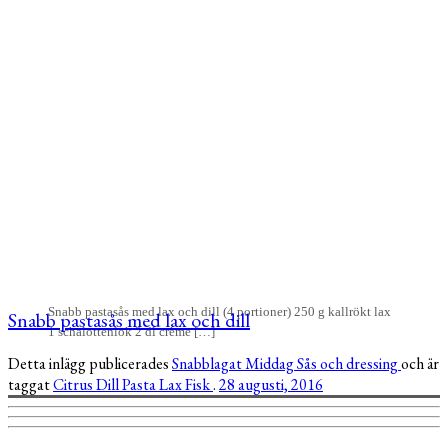
Snabb pastasås med lax och dill (4 portioner) 250 g kallrökt lax
Snabb pastasås med lax och dill
1 schalottenlök 2 dl crème […]
Detta inlägg publicerades
Snabblagat
Middag
Sås och dressing
och är
taggat
Citrus
Dill
Pasta
Lax
Fisk
.
28 augusti, 2016