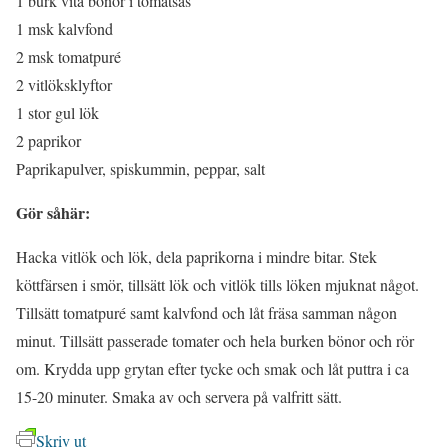
1 burk vita bönor i tomatsås
1 msk kalvfond
2 msk tomatpuré
2 vitlöksklyftor
1 stor gul lök
2 paprikor
Paprikapulver, spiskummin, peppar, salt
Gör såhär:
Hacka vitlök och lök, dela paprikorna i mindre bitar. Stek
köttfärsen i smör, tillsätt lök och vitlök tills löken mjuknat något.
Tillsätt tomatpuré samt kalvfond och låt fräsa samman någon
minut. Tillsätt passerade tomater och hela burken bönor och rör
om. Krydda upp grytan efter tycke och smak och låt puttra i ca
15-20 minuter. Smaka av och servera på valfritt sätt.
Skriv ut