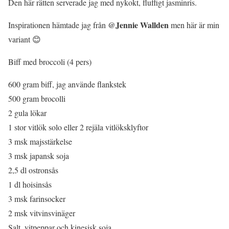
Den här rätten serverade jag med nykokt, fluffigt jasminris.
@Jennie Wallden
Inspirationen hämtade jag från
men här är min
variant 😊
Biff med broccoli (4 pers)
600 gram biff, jag använde flankstek
500 gram brocolli
2 gula lökar
1 stor vitlök solo eller 2 rejäla vitlöksklyftor
3 msk majsstärkelse
3 msk japansk soja
2,5 dl ostronsås
1 dl hoisinsås
3 msk farinsocker
2 msk vitvinsvinäger
Salt, vitpeppar och kinesisk soja