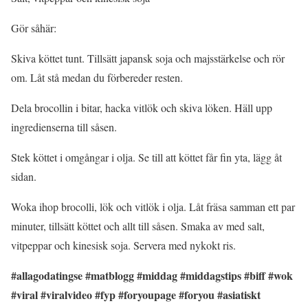
Gör såhär:
Skiva köttet tunt. Tillsätt japansk soja och majsstärkelse och rör
om. Låt stå medan du förbereder resten.
Dela brocollin i bitar, hacka vitlök och skiva löken. Häll upp
ingredienserna till såsen.
Stek köttet i omgångar i olja. Se till att köttet får fin yta, lägg åt
sidan.
Woka ihop brocolli, lök och vitlök i olja. Låt fräsa samman ett par
minuter, tillsätt köttet och allt till såsen. Smaka av med salt,
vitpeppar och kinesisk soja. Servera med nykokt ris.
#allagodatingse
#matblogg
#middag
#middagstips
#biff
#wok
#viral
#viralvideo
#fyp
#foryoupage
#foryou
#asiatiskt