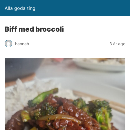
Alla goda ting
Biff med broccoli
hannah
3 år ago