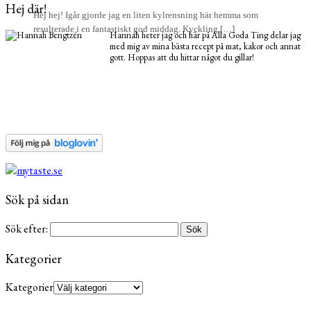
Hej där!
Hej hej! Igår gjorde jag en liten kylrensning här hemma som
resulterade i en fantastiskt god middag. Kyckling […]
Hannah heter jag och här på Alla Goda Ting delar jag
med mig av mina bästa recept på mat, kakor och annat
gott. Hoppas att du hittar något du gillar!
Sök på sidan
Sök efter:
Kategorier
Kategorier