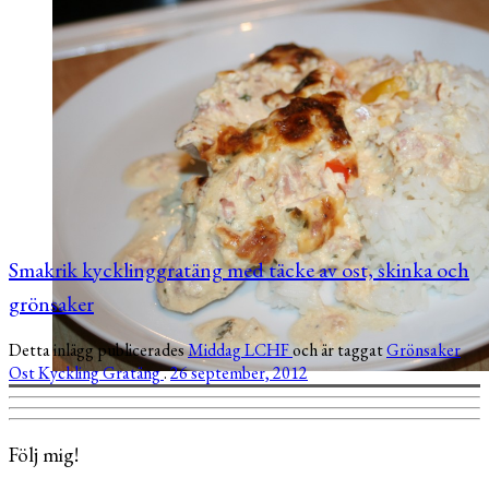
Go kväll! Jag har haft en stor (!) påse med äpplen hemma och jag
tycker att hur mycket […]
Smakrik kycklinggratäng med täcke av ost, skinka och
grönsaker
Detta inlägg publicerades
Middag
LCHF
och är taggat
Grönsaker
Ost
Kyckling
Gratäng
.
26 september, 2012
Följ mig!