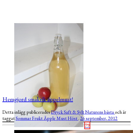
Hemgjord smakrik äppelmust!
Detta inlägg publicerades
Dryck
Saft & Sylt
Naturens bästa
och är
taggat
Sommar
Frukt
Äpple
Must
Höst
.
26 september, 2012
79