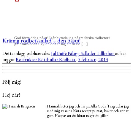
God förmiddag på er! Igår hittade jag några färska rödbetor i
Krämig rödbetssallad – den bästa!
grönsakslådan i kylen och insåg att dessa […]
Detta inlägg publicerades
Jul
Buffé
Pålägg
Sallader
Tillbehör
och är
taggat
Rotfrukter
Köttbullar
Rödbeta
.
5 februari, 2013
Följ mig!
Hej där!
Hannah heter jag och här på Alla Goda Ting delar jag
med mig av mina bästa recept på mat, kakor och annat
gott. Hoppas att du hittar något du gillar!