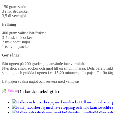
150 gram smör
3 smk strösocker
3,5 dl vetemjöl
Fyllning
400 gram valfria bär/frukter
3-4 msk strösocker
2 msk potatismjöl
1 tsk vaniljsocker
Gör såhär;
Sätt ugnen på 200 grader, jag använde inte varmluft.
Nyp ihop smör, socker och mjöl till en smulig massa. Dela bären/frukt
smuldeg och grädda i ugnen i ca 15-20 minuters, tills pajen fått fin fä
Låt pajen svalna något och servera med vaniljsås.
Skriv ut
Du kanske också gillar
Hallon- och rabarber
Fra
Hallon-och 