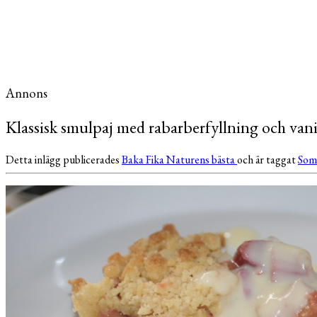
Annons
Klassisk smulpaj med rabarberfyllning och vani
Detta inlägg publicerades
Baka
Fika
Naturens bästa
och är taggat
So