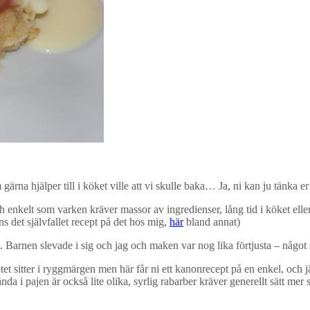
na hjälper till i köket ville att vi skulle baka… Ja, ni kan ju tänka er a
h enkelt som varken kräver massor av ingredienser, lång tid i köket elle
nns det självfallet recept på det hos mig,
här
bland annat)
Barnen slevade i sig och jag och maken var nog lika förtjusta – något så
t sitter i ryggmärgen men här får ni ett kanonrecept på en enkel, och jä
nda i pajen är också lite olika, syrlig rabarber kräver generellt sätt me