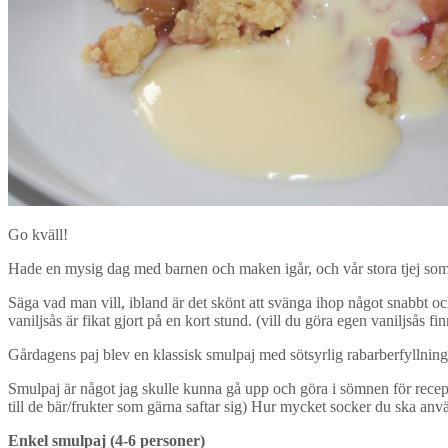
Go kväll!
Hade en mysig dag med barnen och maken igår, och vår stora tjej som gär
Säga vad man vill, ibland är det skönt att svänga ihop något snabbt oc
vaniljsås är fikat gjort på en kort stund. (vill du göra egen vaniljsås fi
Gårdagens paj blev en klassisk smulpaj med sötsyrlig rabarberfyllning. 
Smulpaj är något jag skulle kunna gå upp och göra i sömnen för recepte
till de bär/frukter som gärna saftar sig) Hur mycket socker du ska anvä
Enkel smulpaj (4-6 personer)