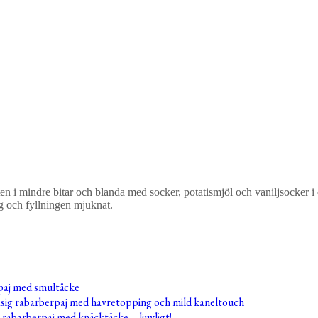
en i mindre bitar och blanda med socker, potatismjöl och vaniljsocker i
rg och fyllningen mjuknat.
paj med smultäcke
sig rabarberpaj med havretopping och mild kaneltouch
rabarberpaj med knäcktäcke – ljuvligt!