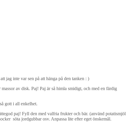
tt jag inte var sen på att hänga på den tanken : )
r massor av disk. Paj! Paj är så himla smidigt, och med en färdig
 gott i all enkelhet.
ttegod paj! Fyll den med valfria frukter och bär. (använd potatismjöl
r socker söta jordgubbar osv. Anpassa lite efter eget önskemål.