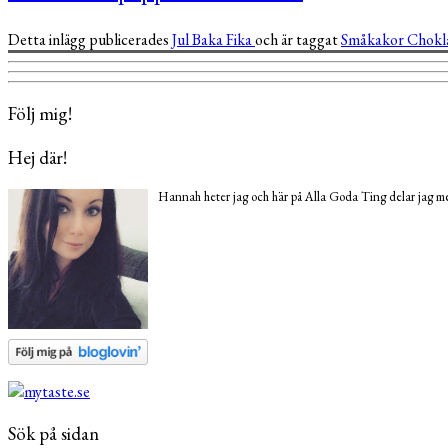
Detta inlägg publicerades
Jul
Baka
Fika
och är taggat
Småkakor
Chokl
Följ mig!
Hej där!
Hannah heter jag och här på Alla Goda Ting delar jag med
Sök på sidan