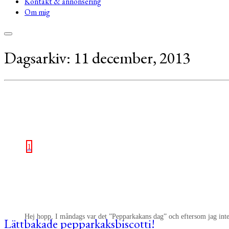
Kontakt & annonsering
Om mig
Dagsarkiv:
11 december, 2013
1
Hej hopp, I måndags var det ”Pepparkakans dag” och eftersom jag inte
Lättbakade pepparkaksbiscotti!