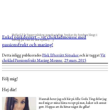
Halloj! I år ligger påsken ganska tidigt, brukar du fundera långt i
Enkel påskdessert – vit chokladmousse med
förväg på vad du ska bjuda […]
passionsfrukt och maräng!
Detta inlägg publicerades
Påsk
Efterrätt
Sötsaker
och är taggat
Vit
choklad
Passionsfrukt
Maräng
Mousse
.
29 mars, 2015
Följ mig!
Hej där!
Hannah heter jag och här på Alla Goda Ting delar jag
med mig av mina bästa recept på mat, kakor och annat
gott. Hoppas att du hittar något du gillar!