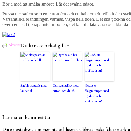
Börja med att smälta smöret. Låt det svalna något.
Pressa ner saften som en citron (en och en halv om du vill ah den syrliga
Varsamt ska blandningen värmas, vispa hela tiden. Det ska tjockna och bli
över i en skål (skrapa inte ur botten, det kan du låta vara) och bland
Du kanske också gillar
Skriv ut
Snabb pastasås med
Ugnsbakad lax med
Godaste
lax och dill
citron- och dillsås
fiskgratängen med
mjukost och
kräftstjärtar!
Lämna en kommentar
Din e-postadress kommer inte publiceras.
Obligatoriska fält är märkta