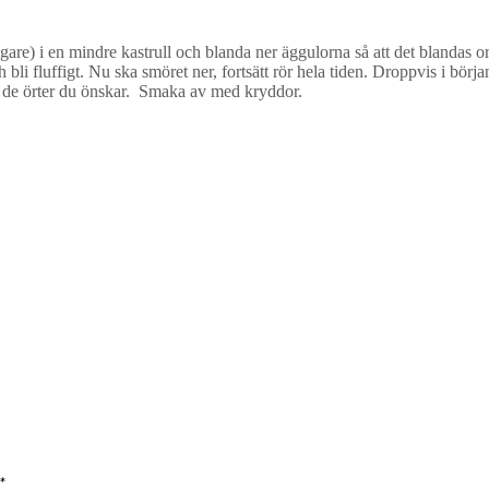
re) i en mindre kastrull och blanda ner äggulorna så att det blandas orden
 fluffigt. Nu ska smöret ner, fortsätt rör hela tiden. Droppvis i början o
a i de örter du önskar. Smaka av med kryddor.
*