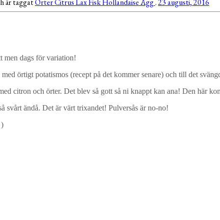
h är taggat
Örter
Citrus
Lax
Fisk
Hollandaise
Ägg
.
23 augusti, 2016
tt men dags för variation!
ilé med örtigt potatismos (recept på det kommer senare) och till det svän
med citron och örter. Det blev så gott så ni knappt kan ana! Den här ko
så svårt ändå. Det är värt trixandet! Pulversås är no-no!
 )