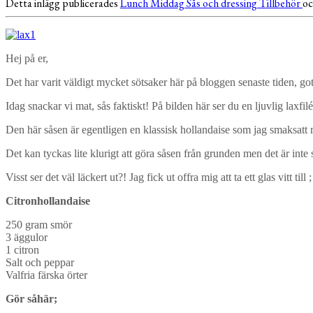
Detta inlägg publicerades
Lunch
Middag
Sås och dressing
Tillbehör
oc
Hej på er,
Det har varit väldigt mycket sötsaker här på bloggen senaste tiden, go
Idag snackar vi mat, sås faktiskt! På bilden här ser du en ljuvlig laxf
Den här såsen är egentligen en klassisk hollandaise som jag smaksatt 
Det kan tyckas lite klurigt att göra såsen från grunden men det är inte 
Visst ser det väl läckert ut?! Jag fick ut offra mig att ta ett glas vitt till ;
Citronhollandaise
250 gram smör
3 äggulor
1 citron
Salt och peppar
Valfria färska örter
Gör såhär;