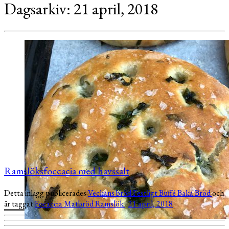
Dagsarkiv:
21 april, 2018
Ramslöksfoccacia med havssalt
Detta inlägg publicerades
Veckans bröd
Festligt
Buffé
Baka
Bröd
och
är taggat
Focaccia
Matbröd
Ramslök
.
21 april, 2018