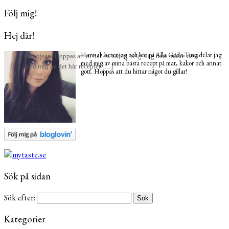
Följ mig!
Hej där!
Hannah heter jag och här på Alla Goda Ting delar jag
Hallojsan! Hoppas att ni har en härlig helg! Jag bara måste dela
med mig av mina bästa recept på mat, kakor och annat
med mig av det här receptet […]
gott. Hoppas att du hittar något du gillar!
Sök på sidan
Sök efter:
Kategorier