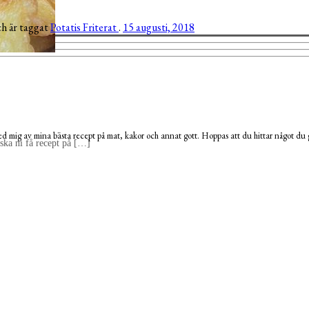
ch är taggat
Potatis
Friterat
.
15 augusti, 2018
 mig av mina bästa recept på mat, kakor och annat gott. Hoppas att du hittar något du g
 ska ni få recept på […]