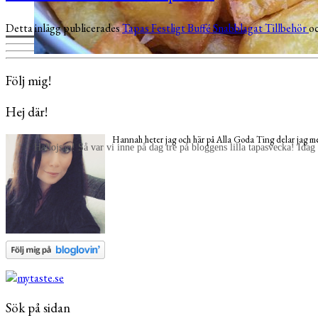
Detta inlägg publicerades
Tapas
Festligt
Buffé
Snabblagat
Tillbehör
o
Följ mig!
Hej där!
Hannah heter jag och här på Alla Goda Ting delar jag med
Hallojsan! Så var vi inne på dag tre på bloggens lilla tapasvecka! Idag
Sök på sidan