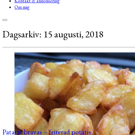
Kontakt & annonsering
Om mig
Dagsarkiv:
15 augusti, 2018
Patatas bravas – friterad potatis