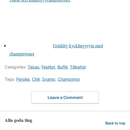
Gräddig kycklinggryta med
champinjoner
Categories:
Tapas
,
Festligt
,
Buffé
,
Tillbehör
Tags:
Persilja
,
Chili
,
Svamp
,
Champinjon
Leave a Comment
Alla goda ting
Back to top