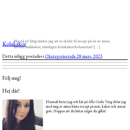
Hej på er! Idag tänkte jag att ni skulle få recept på en av mina
Kolakakor
favorit-småkakor, nämligen kolakakor/kolasnittar! […]
Detta inlägg postades i
Okategoriserade
28 mars, 2023
Följ mig!
Hej där!
Hannah heter jag och här på Alla Goda Ting delar jag
med mig av mina bästa recept på mat, kakor och annat
gott. Hoppas att du hittar något du gillar!