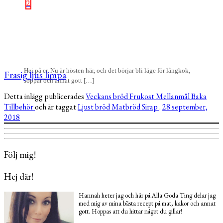
2
Hej på er, Nu är hösten här, och det börjar bli läge för långkok,
Frasig ljus limpa
soppar och annat gott […]
Detta inlägg publicerades
Veckans bröd
Frukost
Mellanmål
Baka
Tillbehör
och är taggat
Ljust bröd
Matbröd
Sirap
.
28 september,
2018
Följ mig!
Hej där!
Hannah heter jag och här på Alla Goda Ting delar jag
med mig av mina bästa recept på mat, kakor och annat
gott. Hoppas att du hittar något du gillar!