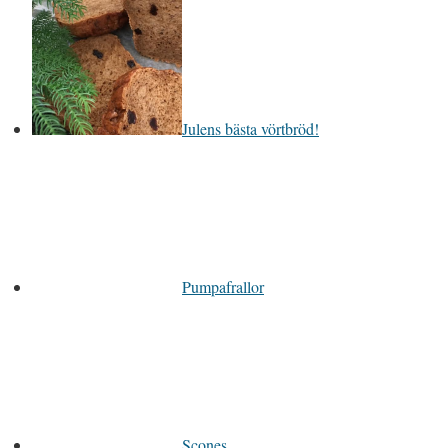
Julens bästa vörtbröd!
Pumpafrallor
Scones