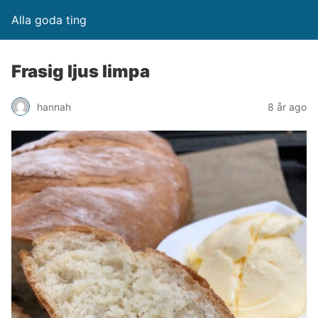
Alla goda ting
Frasig ljus limpa
hannah
8 år ago