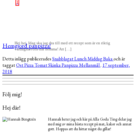
1
Hej hej, Idag ska jag dra till med ett recept som är en riktig
Hemgjord panpizza!
vardagsfavorit här hemma! Att […]
Detta inlägg publicerades
Snabblagat
Lunch
Middag
Baka
och är
taggat
Ost
Pizza
Tomat
Skinka
Panpizza
Mellanmål
.
17 september,
2018
Följ mig!
Hej där!
Hannah heter jag och här på Alla Goda Ting delar jag
med mig av mina bästa recept på mat, kakor och annat
gott. Hoppas att du hittar något du gillar!