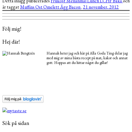
Detta inlägg publicerades
Frukost
Mellanmål
Lunch
LCHF
Baka
och
är taggat
Muffins
Ost
Omelett
Ägg
Bacon
.
21 november, 2012
Följ mig!
Hej där!
Hannah heter jag och här på Alla Goda Ting delar jag
med mig av mina bästa recept på mat, kakor och annat
gott. Hoppas att du hittar något du gillar!
Sök på sidan