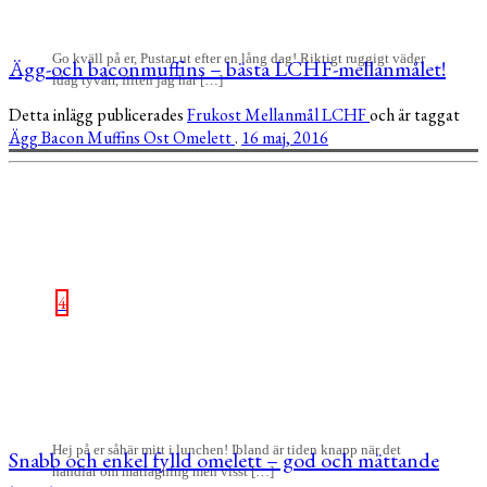
Go kväll på er, Pustar ut efter en lång dag! Riktigt ruggigt väder
Ägg-och baconmuffins – bästa LCHF-mellanmålet!
idag tyvärr, filten jag har […]
Detta inlägg publicerades
Frukost
Mellanmål
LCHF
och är taggat
Ägg
Bacon
Muffins
Ost
Omelett
.
16 maj, 2016
4
Hej på er såhär mitt i lunchen! Ibland är tiden knapp när det
Snabb och enkel fylld omelett – god och mättande
handlar om matlagning men visst […]