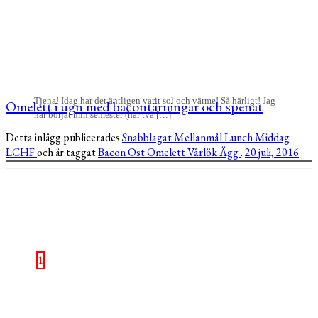
Tjena! Idag har det äntligen varit sol och värme! Så härligt! Jag
Omelett i ugn med bacontärningar och spenat
har börjat min semester (har två […]
Detta inlägg publicerades
Snabblagat
Mellanmål
Lunch
Middag
LCHF
och är taggat
Bacon
Ost
Omelett
Vårlök
Ägg
.
20 juli, 2016
1