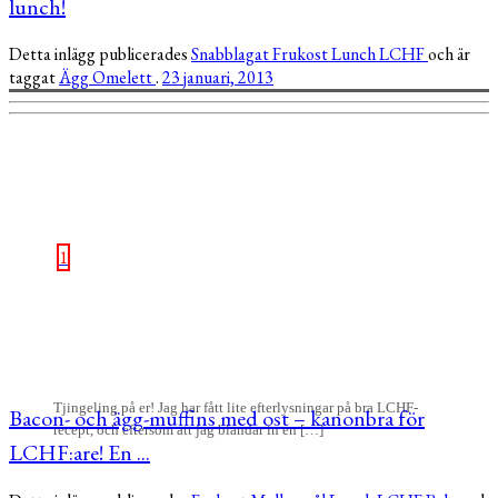
lunch!
Detta inlägg publicerades
Snabblagat
Frukost
Lunch
LCHF
och är
taggat
Ägg
Omelett
.
23 januari, 2013
1
Tjingeling på er! Jag har fått lite efterlysningar på bra LCHF-
Bacon- och ägg-muffins med ost – kanonbra för
recept, och eftersom att jag blandar in en […]
LCHF:are! En ...