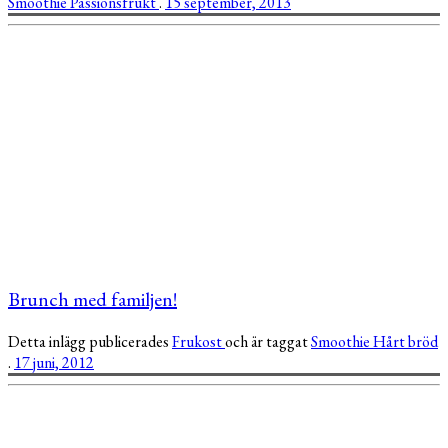
Smoothie
Passionsfrukt
.
15 september, 2013
Brunch med familjen!
Detta inlägg publicerades
Frukost
och är taggat
Smoothie
Hårt bröd
.
17 juni, 2012