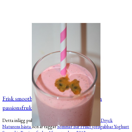
Frisk smoothie med hallon, jordgubbar och
passionsfrukt!
Detta inlägg publicerades
Snabblagat
Frukost
LCHF
Dryck
Naturens bästa
och är taggat
Sommar
Bär
Frukt
Jordgubbar
Yoghurt