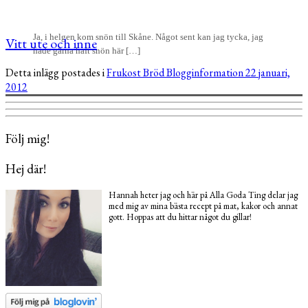
Ja, i helgen kom snön till Skåne. Något sent kan jag tycka, jag
Vitt ute och inne
hade gärna haft snön här […]
Detta inlägg postades i
Frukost
Bröd
Blogginformation
22 januari,
2012
Följ mig!
Hej där!
Hannah heter jag och här på Alla Goda Ting delar jag
med mig av mina bästa recept på mat, kakor och annat
gott. Hoppas att du hittar något du gillar!