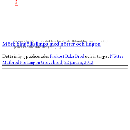
2
Ja, nu i helgen blev det lite brödbak. Ibland har man inte tid
Mörk filmjölkslimpa med nötter och lingon
(eller kanske inte lust) att […]
Detta inlägg publicerades
Frukost
Baka
Bröd
och är taggat
Nötter
Matbröd
Frö
Lingon
Grovt bröd
.
22 januari, 2012