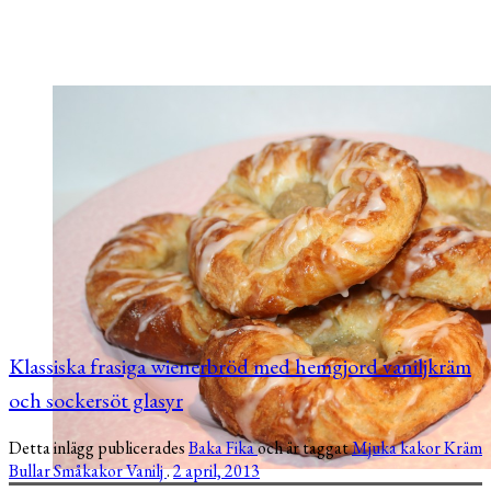
Klassiska frasiga wienerbröd med hemgjord vaniljkräm
och sockersöt glasyr
Detta inlägg publicerades
Baka
Fika
och är taggat
Mjuka kakor
Kräm
Bullar
Småkakor
Vanilj
.
2 april, 2013