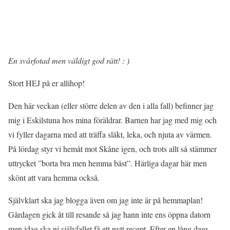
En svårfotad men väldigt god rätt! : )
Stort HEJ på er allihop!
Den här veckan (eller större delen av den i alla fall) befinner jag
mig i Eskilstuna hos mina föräldrar. Barnen har jag med mig och
vi fyller dagarna med att träffa släkt, leka, och njuta av värmen.
På lördag styr vi hemåt mot Skåne igen, och trots allt så stämmer
uttrycket ”borta bra men hemma bäst”. Härliga dagar här men
skönt att vara hemma också.
Självklart ska jag blogga även om jag inte är på hemmaplan!
Gårdagen gick åt till resande så jag hann inte ens öppna datorn
men idag ska ni självfallet få ett nytt recept. Efter en lång dags