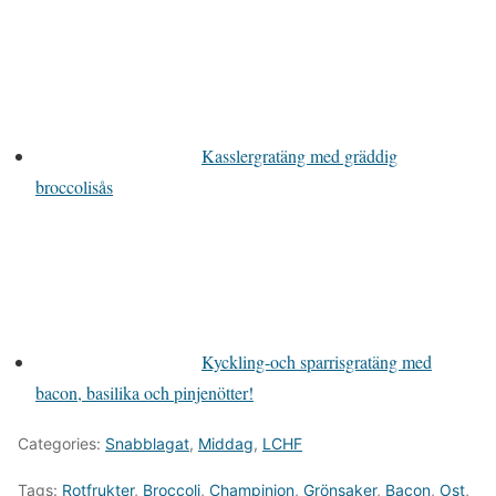
Kasslergratäng med gräddig
broccolisås
Kyckling-och sparrisgratäng med
bacon, basilika och pinjenötter!
Categories:
Snabblagat
,
Middag
,
LCHF
Tags:
Rotfrukter
,
Broccoli
,
Champinjon
,
Grönsaker
,
Bacon
,
Ost
,