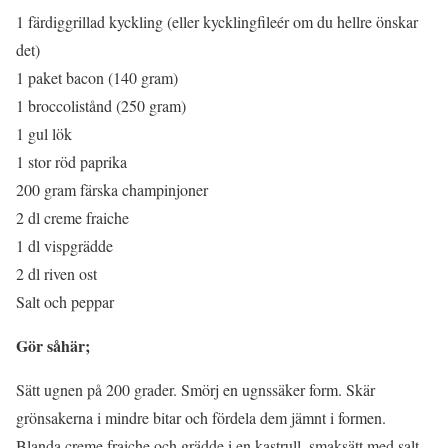
1 färdiggrillad kyckling (eller kycklingfileér om du hellre önskar
det)
1 paket bacon (140 gram)
1 broccolistånd (250 gram)
1 gul lök
1 stor röd paprika
200 gram färska champinjoner
2 dl creme fraiche
1 dl vispgrädde
2 dl riven ost
Salt och peppar
Gör såhär;
Sätt ugnen på 200 grader. Smörj en ugnssäker form. Skär
grönsakerna i mindre bitar och fördela dem jämnt i formen.
Blanda creme fraiche och grädde i en kastrull, smaksätt med salt