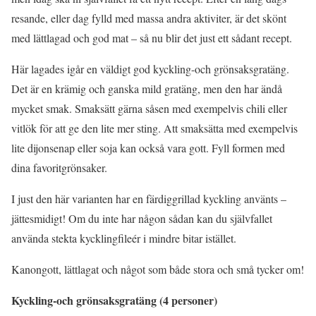
resande, eller dag fylld med massa andra aktiviter, är det skönt
med lättlagad och god mat – så nu blir det just ett sådant recept.
Här lagades igår en väldigt god kyckling-och grönsaksgratäng.
Det är en krämig och ganska mild gratäng, men den har ändå
mycket smak. Smaksätt gärna såsen med exempelvis chili eller
vitlök för att ge den lite mer sting. Att smaksätta med exempelvis
lite dijonsenap eller soja kan också vara gott. Fyll formen med
dina favoritgrönsaker.
I just den här varianten har en färdiggrillad kyckling använts –
jättesmidigt! Om du inte har någon sådan kan du självfallet
använda stekta kycklingfileér i mindre bitar istället.
Kanongott, lättlagat och något som både stora och små tycker om!
Kyckling-och grönsaksgratäng (4 personer)