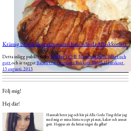
Krämig blomkålsgratäng med baconlindad fläskkotlett
Detta inlägg publicerades
Middag
LCHF
Naturens bästa
Billigt och
gott
och är taggat
Bacon
Ost
Gratäng
Fläskkött
Blomkål
Färskost
.
13 augusti, 2013
Följ mig!
Hej där!
Hannah heter jag och här på Alla Goda Ting delar jag
med mig av mina bästa recept på mat, kakor och annat
gott. Hoppas att du hittar något du gillar!