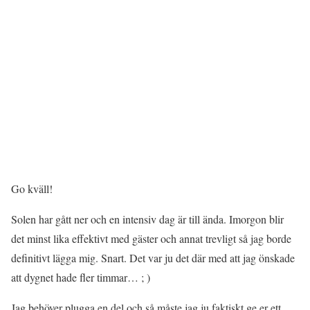
Go kväll!
Solen har gått ner och en intensiv dag är till ända. Imorgon blir
det minst lika effektivt med gäster och annat trevligt så jag borde
definitivt lägga mig. Snart. Det var ju det där med att jag önskade
att dygnet hade fler timmar… ; )
Jag behöver plugga en del och så måste jag ju faktiskt ge er ett