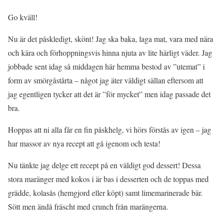
Go kväll!
Nu är det påskledigt, skönt! Jag ska baka, laga mat, vara med nära
och kära och förhoppningsvis hinna njuta av lite härligt väder. Jag
jobbade sent idag så middagen här hemma bestod av ”utemat” i
form av smörgåstårta – något jag äter väldigt sällan eftersom att
jag egentligen tycker att det är ”för mycket” men idag passade det
bra.
Hoppas att ni alla får en fin påskhelg, vi hörs förstås av igen – jag
har massor av nya recept att gå igenom och testa!
Nu tänkte jag delge ett recept på en väldigt god dessert! Dessa
stora maränger med kokos i är bas i desserten och de toppas med
grädde, kolasås (hemgjord eller köpt) samt limemarinerade bär.
Sött men ändå fräscht med crunch från marängerna.