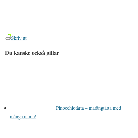
Skriv ut
Du kanske också gillar
Pinocchiotårta – marängtårta med
många namn!