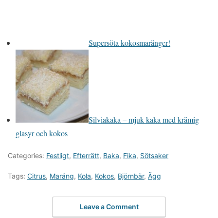
Supersöta kokosmaränger!
Silviakaka – mjuk kaka med krämig
glasyr och kokos
Categories:
Festligt
,
Efterrätt
,
Baka
,
Fika
,
Sötsaker
Tags:
Citrus
,
Maräng
,
Kola
,
Kokos
,
Björnbär
,
Ägg
Leave a Comment