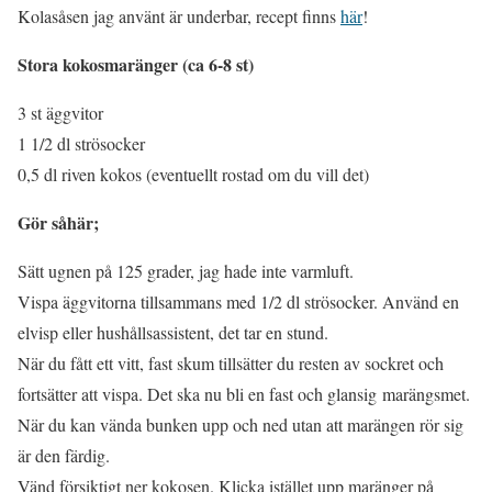
Kolasåsen jag använt är underbar, recept finns
här
!
Stora kokosmaränger (ca 6-8 st)
3 st äggvitor
1 1/2 dl strösocker
0,5 dl riven kokos (eventuellt rostad om du vill det)
Gör såhär;
Sätt ugnen på 125 grader, jag hade inte varmluft.
Vispa äggvitorna tillsammans med 1/2 dl strösocker. Använd en
elvisp eller hushållsassistent, det tar en stund.
När du fått ett vitt, fast skum tillsätter du resten av sockret och
fortsätter att vispa. Det ska nu bli en fast och glansig marängsmet.
När du kan vända bunken upp och ned utan att marängen rör sig
är den färdig.
Vänd försiktigt ner kokosen. Klicka istället upp maränger på