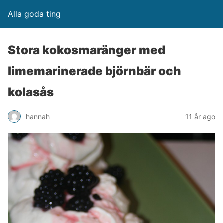
Alla goda ting
Stora kokosmaränger med
limemarinerade björnbär och
kolasås
hannah
11 år ago