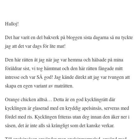
Halloj!
Det har varit en del bakverk på bloggen sista dagarna så nu tyckte
jag att det var dags för lite mat!
Den här rätten åt jag när jag var hemma och hälsade på mina
föräldrar sist, vi tog hämtmat och den här rätten fångade mitt
intresse och var SÅ god! Jag kände direkt att jag var tvungen att
skapa en egen variant av maträtten.
Orange chicken alltså… Detta är en god kycklingrätt där
kycklingen är glaserad med en kryddig apelsinsås, serveras med
fördel med ris. Kycklingen friteras utan deg innan den åker ner i
såsen, det är inte alls så krångligt som det kanske verkar.
Till apelsinsåsen använder man apelsinmarmelad, använd med