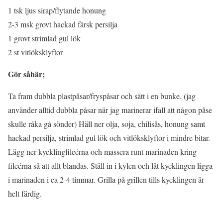
1 tsk ljus sirap/flytande honung
2-3 msk grovt hackad färsk persilja
1 grovt strimlad gul lök
2 st vitlöksklyftor
Gör såhär;
Ta fram dubbla plastpåsar/fryspåsar och sätt i en bunke. (jag
använder alltid dubbla påsar när jag marinerar ifall att någon påse
skulle råka gå sönder) Häll ner olja, soja, chilisås, honung samt
hackad persilja, strimlad gul lök och vitlöksklyftor i mindre bitar.
Lägg ner kycklingfileérna och massera runt marinaden kring
fileérna så att allt blandas. Ställ in i kylen och låt kycklingen ligga
i marinaden i ca 2-4 timmar. Grilla på grillen tills kycklingen är
helt färdig.