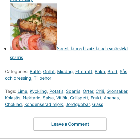
Souvlaki med tzatziki och smörstekt
sparris
Categories:
Buffé
,
Grillat
,
Middag
,
Efterrätt
,
Baka
,
Bröd
,
Sås
och dressing
,
Tillbehör
Tags:
Lime
,
Kyckling
,
Potatis
,
Sparris
,
Örter
,
Chili
,
Grönsaker
,
Kolasås
,
Nektarin
,
Salsa
,
Vitlök
,
Grillspett
,
Frukt
,
Ananas
,
Choklad
,
Kondenserad mjölk
,
Jordgubbar
,
Glass
Leave a Comment