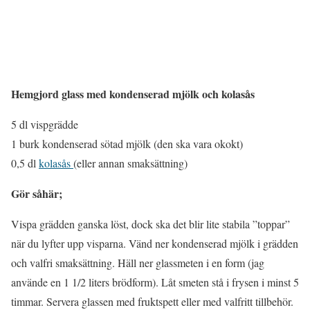
Hemgjord glass med kondenserad mjölk och kolasås
5 dl vispgrädde
1 burk kondenserad sötad mjölk (den ska vara okokt)
0,5 dl
kolasås
(eller annan smaksättning)
Gör såhär;
Vispa grädden ganska löst, dock ska det blir lite stabila ”toppar”
när du lyfter upp visparna. Vänd ner kondenserad mjölk i grädden
och valfri smaksättning. Häll ner glassmeten i en form (jag
använde en 1 1/2 liters brödform). Låt smeten stå i frysen i minst 5
timmar. Servera glassen med fruktspett eller med valfritt tillbehör.