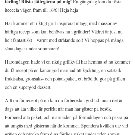
tävling! Rösta jättegärna på mig!
En gång/dag kan du rösta,
heeeela vägen fram till 16/6! Heja heja!
Här kommer ett riktigt grill-inspirerat inlägg med massor av
härliga recept som kan behövas nu i griltider! Vädret är just nu
helt fantastiskt – varmt med strålande sol! Vi hoppas på många
såna dagar under sommaren!
Häromdagen hade vi en riktig grillkväll här hemma så nu kommer
du få recept på en kanongod marinad till kyckling, en sötstark
fruktsalsa, grönsaks- och potatispaket, ett bröd du gör på grillen
och en supergod dessert.
Allt du får recept på nu kan du förbereda i god tid innan det är
dags att äta vilket är perfekt när man har gäster på besök.
Förbered alla paket, och marinader, på förmiddagen och passa på
att umgås med gästerna när de kommer. Spendera kvällen ute vid
grillen och plocka fram dina färdiga paket under tiden som ni