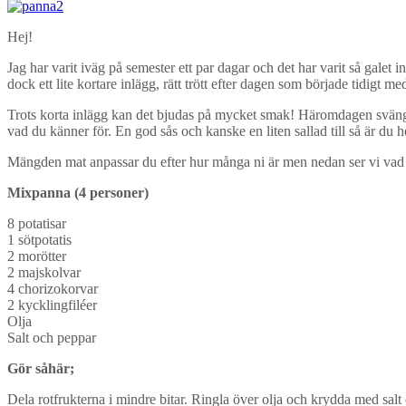
Hej!
Jag har varit iväg på semester ett par dagar och det har varit så gale
dock ett lite kortare inlägg, rätt trött efter dagen som började tidigt me
Trots korta inlägg kan det bjudas på mycket smak! Häromdagen svängde 
vad du känner för. En god sås och kanske en liten sallad till så är 
Mängden mat anpassar du efter hur många ni är men nedan ser vi vad
Mixpanna (4 personer)
8 potatisar
1 sötpotatis
2 morötter
2 majskolvar
4 chorizokorvar
2 kycklingfiléer
Olja
Salt och peppar
Gör såhär;
Dela rotfrukterna i mindre bitar. Ringla över olja och krydda med salt 