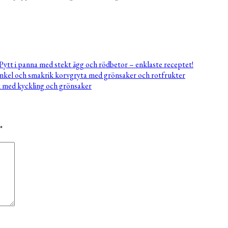
Pytt i panna med stekt ägg och rödbetor – enklaste receptet!
nkel och smakrik korvgryta med grönsaker och rotfrukter
 med kyckling och grönsaker
*