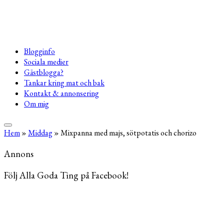
Blogginfo
Sociala medier
Gästblogga?
Tankar kring mat och bak
Kontakt & annonsering
Om mig
Hem
»
Middag
»
Mixpanna med majs, sötpotatis och chorizo
Annons
Följ Alla Goda Ting på Facebook!