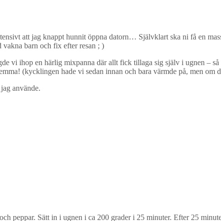
t intensivt att jag knappt hunnit öppna datorn… Självklart ska ni få en 
d vakna barn och fix efter resan ; )
vi ihop en härlig mixpanna där allt fick tillaga sig själv i ugnen – så
du hemma! (kycklingen hade vi sedan innan och bara värmde på, men om du
 jag använde.
och peppar. Sätt in i ugnen i ca 200 grader i 25 minuter. Efter 25 minut