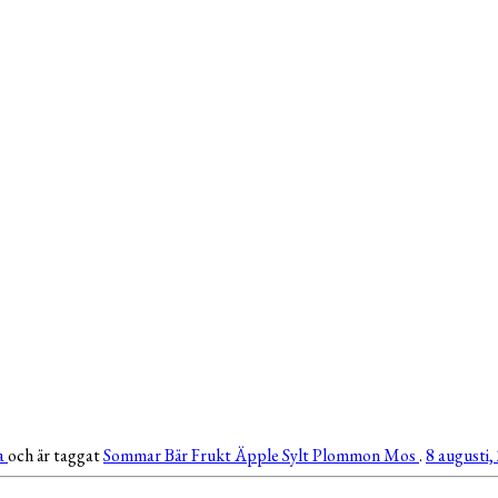
a
och är taggat
Sommar
Bär
Frukt
Äpple
Sylt
Plommon
Mos
.
8 augusti,