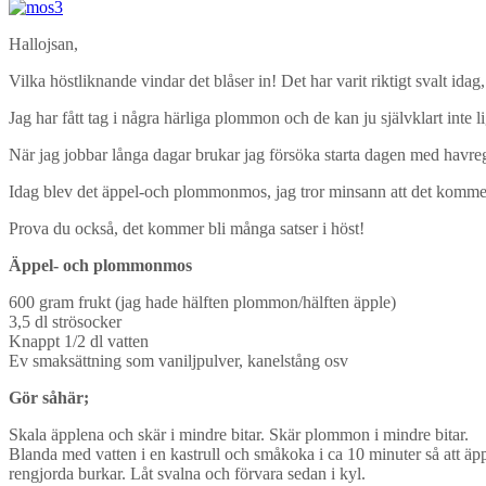
Hallojsan,
Vilka höstliknande vindar det blåser in! Det har varit riktigt svalt ida
Jag har fått tag i några härliga plommon och de kan ju självklart inte 
När jag jobbar långa dagar brukar jag försöka starta dagen med havreg
Idag blev det äppel-och plommonmos, jag tror minsann att det kommer att
Prova du också, det kommer bli många satser i höst!
Äppel- och plommonmos
600 gram frukt (jag hade hälften plommon/hälften äpple)
3,5 dl strösocker
Knappt 1/2 dl vatten
Ev smaksättning som vaniljpulver, kanelstång osv
Gör såhär;
Skala äpplena och skär i mindre bitar. Skär plommon i mindre bitar.
Blanda med vatten i en kastrull och småkoka i ca 10 minuter så att äp
rengjorda burkar. Låt svalna och förvara sedan i kyl.