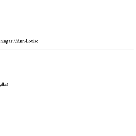
lsningar //Ann-Louise
illar!