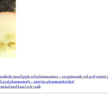
Äpple-och plommonmos – en spännande och god variant 
ch god plommonsaft – utnyttja plommonskörden!
elad med kanel och vanilj