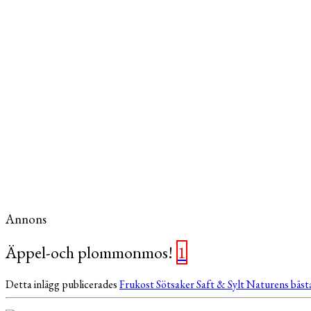
Annons
Äppel-och plommonmos!
1
Detta inlägg publicerades
Frukost
Sötsaker
Saft & Sylt
Naturens bäst