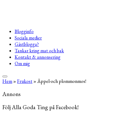
Blogginfo
Sociala medier
Gästblogga?
Tankar kring mat och bak
Kontakt & annonsering
Om mig
Hem
»
Frukost
»
Äppel-och plommonmos!
Annons
Följ Alla Goda Ting på Facebook!