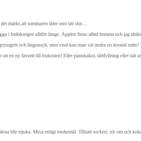
g, det märks att sommaren lider mot sitt slut…
ligga i fruktkorgen alltför länge. Äpplen finns alltid hemma och jag tänkt
rynsgröt och lingonsylt, men visst kan man väl ändra en invand rutin? ;
 en ny favorit till frukosten! Eller pannkakor, tårtfyllning eller nåt an
plena blir mjuka. Mixa enligt önskemål. Tillsätt sockret, rör om och k