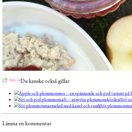
Skriv ut
Du kanske också gillar
Söt o
Söt plommonmarm
Lämna en kommentar