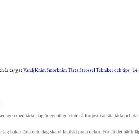
ch är taggat
Vanilj
Kräm
Smörkräm
Tårta
Strössel
Tekniker och tips
.
14 
!
sedagen med tårta! Jag är egentligen inte så förtjust i att äta tårta och dä
 jag bakar tårta och idag ska vi faktiskt prata dekor. För att det här inl