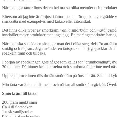
När man gör tårtor finns det en hel massa olika metoder och produkter
Eftersom att jag inte är förtjust i tårtor med alltför tjockt lager gr
smaksätta med exempelvis med kakao eller citronskal.
Det finns olika typer av smörkräm,
vanlig smörkräm
och
marängsmö
innehåller mejeriprodukter men inga ägg. En marängsmörkräm har äggv
När man ska spackla en tårta gör man det i olika steg, dels för att få ett
smidig och följsam. Jag använder en tårtspackel när jag spacklar tårta
spackeln fram och tillbaka.
I början av spacklingen görs något som kallas för ”crumbcoating”, dvs 
30 minuter. Då hinner krämen stelna och smulorna följer inte med näs
Upprepa proceduren tills du fått smörkräm på önskat sätt. Sätt in i k
Min tårta var 22 cm i diameter och nästan all smörkräm gick åt. Överb
Smörkräm till tårta
200 gram mjukt smör
Ca 4 dl florsocker
1 msk vaniljsocker
0,75 dl kokande vatten