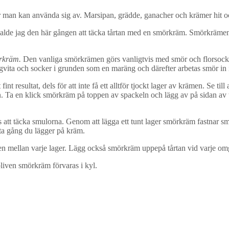
 man kan använda sig av. Marsipan, grädde, ganacher och krämer hit och
ädde valde jag den här gången att täcka tårtan med en smörkräm. Smörkräm
rkräm.
Den vanliga smörkrämen görs vanligtvis med smör och florsock
ita och socker i grunden som en maräng och därefter arbetas smör in 
 fint resultat, dels för att inte få ett alltför tjockt lager av krämen. Se t
n. Ta en klick smörkräm på toppen av spackeln och lägg av på sidan av t
att täcka smulorna. Genom att lägga ett tunt lager smörkräm fastnar smulo
ta gång du lägger på kräm.
ylen mellan varje lager. Lägg också smörkräm uppepå tårtan vid varje om
liven smörkräm förvaras i kyl.