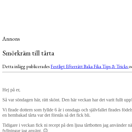
Annons
Smörkräm till tårta
Detta inlägg publicerades
Festligt
Efterrätt
Baka
Fika
Tips & Tricks
o
Hej på er,
Så var söndagen här, rätt skönt. Den här veckan har det varit fullt upp
Vi firade dottern som fyllde 6 år i onsdags och självfallet firades födel
en hembakad tårta var det förstås så det fick bli.
Tidigare i veckan fick ni recept på den ljusa tårtbotten jag använder när
fyllningar jag använt. 😉