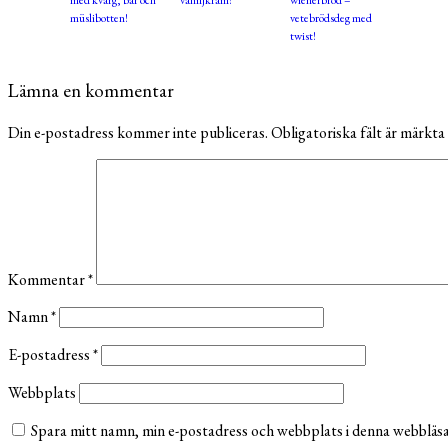
müslibotten!
vetebrödsdeg med
twist!
Lämna en kommentar
Din e-postadress kommer inte publiceras.
Obligatoriska fält är märkta
Kommentar
*
Namn
*
E-postadress
*
Webbplats
Spara mitt namn, min e-postadress och webbplats i denna webbläsar