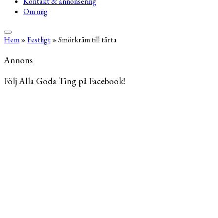
Kontakt & annonsering
Om mig
Hem
»
Festligt
»
Smörkräm till tårta
Annons
Följ Alla Goda Ting på Facebook!