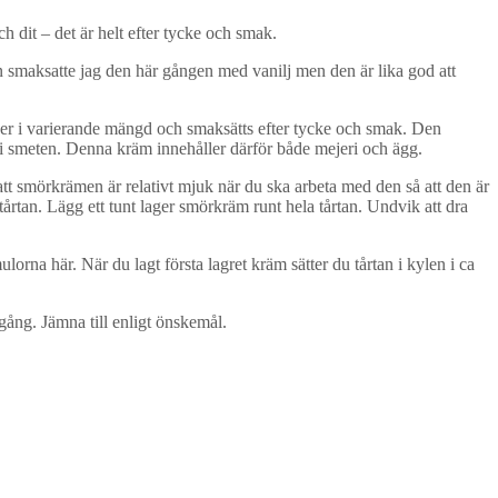
 dit – det är helt efter tycke och smak.
en smaksatte jag den här gången med vanilj men den är lika god att
er i varierande mängd och smaksätts efter tycke och smak. Den
i smeten. Denna kräm innehåller därför både mejeri och ägg.
ill att smörkrämen är relativt mjuk när du ska arbeta med den så att den är
årtan. Lägg ett tunt lager smörkräm runt hela tårtan. Undvik att dra
rna här. När du lagt första lagret kräm sätter du tårtan i kylen i ca
gång. Jämna till enligt önskemål.