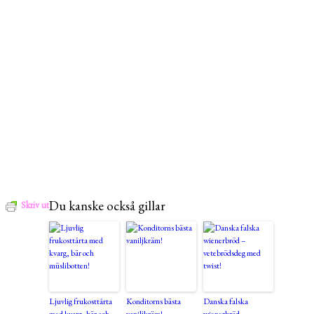
Du kanske också gillar
Skriv ut
Ljuvlig frukosttårta
Konditorns bästa
Danska falska
med kvarg, bär och
vaniljkräm!
wienerbröd –