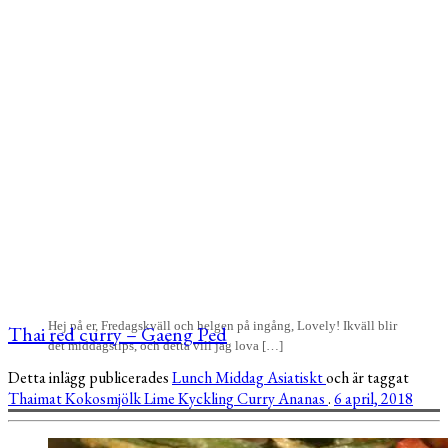
Hej på er, Fredagskväll och helgen på ingång, Lovely! Ikväll blir
Thai red curry – Gaeng Ped
det middagstips, och detta vill jag lova […]
Detta inlägg publicerades
Lunch
Middag
Asiatiskt
och är taggat
Thaimat
Kokosmjölk
Lime
Kyckling
Curry
Ananas
.
6 april, 2018