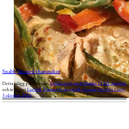
Snabb lax med thaismaker
Detta inlägg publicerades
Snabblagat
Lunch
Middag
LCHF
Asiatiskt
och är taggat
Lax
Fisk
Thaimat
Kokosmjölk
Gratäng
Ingefära
Curry
.
3 oktober, 2016