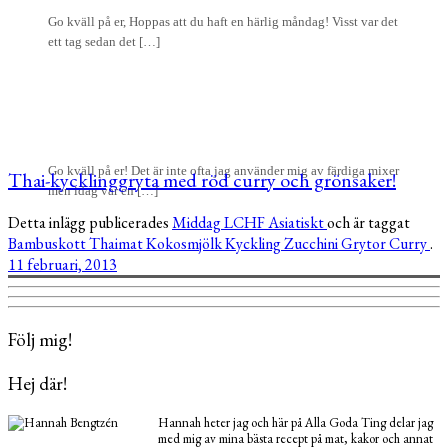
Go kväll på er, Hoppas att du haft en härlig måndag! Visst var det
ett tag sedan det […]
Go kväll på er! Det är inte ofta jag använder mig av färdiga mixer
Thai-kycklinggryta med röd curry och grönsaker!
men idag var en […]
Detta inlägg publicerades
Middag
LCHF
Asiatiskt
och är taggat
Bambuskott
Thaimat
Kokosmjölk
Kyckling
Zucchini
Grytor
Curry
.
11 februari, 2013
Följ mig!
Hej där!
Hannah heter jag och här på Alla Goda Ting delar jag
med mig av mina bästa recept på mat, kakor och annat