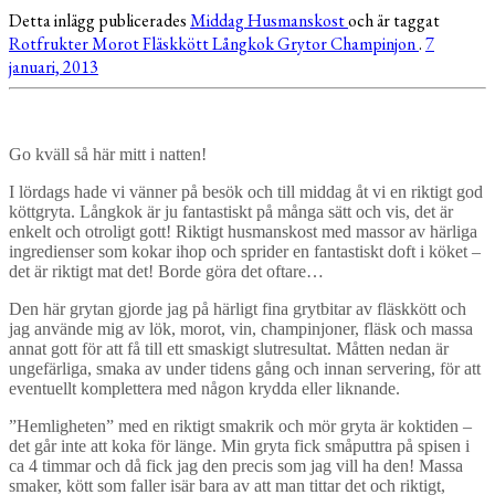
Detta inlägg publicerades
Middag
Husmanskost
och är taggat
Rotfrukter
Morot
Fläskkött
Långkok
Grytor
Champinjon
.
7
januari, 2013
Go kväll så här mitt i natten!
I lördags hade vi vänner på besök och till middag åt vi en riktigt god
köttgryta. Långkok är ju fantastiskt på många sätt och vis, det är
enkelt och otroligt gott! Riktigt husmanskost med massor av härliga
ingredienser som kokar ihop och sprider en fantastiskt doft i köket –
det är riktigt mat det! Borde göra det oftare…
Den här grytan gjorde jag på härligt fina grytbitar av fläskkött och
jag använde mig av lök, morot, vin, champinjoner, fläsk och massa
annat gott för att få till ett smaskigt slutresultat. Måtten nedan är
ungefärliga, smaka av under tidens gång och innan servering, för att
eventuellt komplettera med någon krydda eller liknande.
”Hemligheten” med en riktigt smakrik och mör gryta är koktiden –
det går inte att koka för länge. Min gryta fick småputtra på spisen i
ca 4 timmar och då fick jag den precis som jag vill ha den! Massa
smaker, kött som faller isär bara av att man tittar det och riktigt,