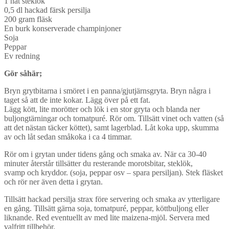
1 nät steklök
0,5 dl hackad färsk persilja
200 gram fläsk
En burk konserverade champinjoner
Soja
Peppar
Ev redning
Gör såhär;
Bryn grytbitarna i smöret i en panna/gjutjärnsgryta. Bryn några i
taget så att de inte kokar. Lägg över på ett fat.
Lägg kött, lite morötter och lök i en stor gryta och blanda ner
buljongtärningar och tomatpuré. Rör om. Tillsätt vinet och vatten (så
att det nästan täcker köttet), samt lagerblad. Låt koka upp, skumma
av och låt sedan småkoka i ca 4 timmar.
Rör om i grytan under tidens gång och smaka av. När ca 30-40
minuter återstår tillsätter du resterande morotsbitar, steklök,
svamp och kryddor. (soja, peppar osv – spara persiljan). Stek fläsket
och rör ner även detta i grytan.
Tillsätt hackad persilja strax före servering och smaka av ytterligare
en gång. Tillsätt gärna soja, tomatpuré, peppar, köttbuljong eller
liknande. Red eventuellt av med lite maizena-mjöl. Servera med
valfritt tillbehör.