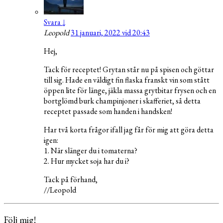
Svara
↓
Leopold
31 januari, 2022 vid 20:43
Hej,
Tack för receptet! Grytan står nu på spisen och göttar
till sig. Hade en väldigt fin flaska franskt vin som stått
öppen lite för länge, jäkla massa grytbitar frysen och en
bortglömd burk champinjoner i skafferiet, så detta
receptet passade som handen i handsken!
Har två korta frågor ifall jag får för mig att göra detta
igen:
1. När slänger du i tomaterna?
2. Hur mycket soja har du i?
Tack på förhand,
//Leopold
Följ mig!