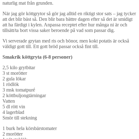
naturlig mat från grunden.
När jag gör köttgrytor så gör jag alltid en riktigt stor sats – jag tycker
att det blir bäst så. Den blir bara bättre dagen efter så det är smidigt
att ha färdigt i kylen. Anpassa receptet efter hur många ni är och
tillsätt/ta bort vissa saker beroende på vad som passar dig.
Vi serverade grytan med ris och bönor, men kokt potatis är också
väldigt gott till. Ett gott bröd passar också fint till.
Smakrik köttgryta (6-8 personer)
2,5 kilo grytbitar
3 st morötter
2 gula lökar
1 rödlök
3 msk tomatpuré
2 köttbuljongtärningar
Vatten
5 dl rött vin
4 lagerblad
Smör till stekning
1 burk hela körsbärstomater
2 morötter