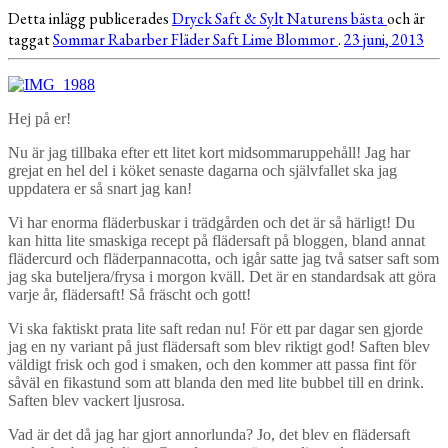
Detta inlägg publicerades
Dryck
Saft & Sylt
Naturens bästa
och är
taggat
Sommar
Rabarber
Fläder
Saft
Lime
Blommor
.
23 juni, 2013
Hej på er!
Nu är jag tillbaka efter ett litet kort midsommaruppehåll! Jag har
grejat en hel del i köket senaste dagarna och självfallet ska jag
uppdatera er så snart jag kan!
Vi har enorma fläderbuskar i trädgården och det är så härligt! Du
kan hitta lite smaskiga recept på flädersaft på bloggen, bland annat
flädercurd och fläderpannacotta, och igår satte jag två satser saft som
jag ska buteljera/frysa i morgon kväll. Det är en standardsak att göra
varje år, flädersaft! Så fräscht och gott!
Vi ska faktiskt prata lite saft redan nu! För ett par dagar sen gjorde
jag en ny variant på just flädersaft som blev riktigt god! Saften blev
väldigt frisk och god i smaken, och den kommer att passa fint för
såväl en fikastund som att blanda den med lite bubbel till en drink.
Saften blev vackert ljusrosa.
Vad är det då jag har gjort annorlunda? Jo, det blev en flädersaft