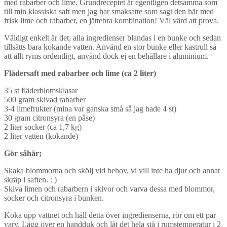
med rabarber och lime. Grundreceptet är egentligen detsamma som
till min klassiska saft men jag har smaksatte som sagt den här med
frisk lime och rabarber, en jättebra kombination! Väl värd att prova.
Väldigt enkelt är det, alla ingredienser blandas i en bunke och sedan
tillsätts bara kokande vatten. Använd en stor bunke eller kastrull så
att allt ryms ordentligt, använd dock ej en behållare i aluminium.
Flädersaft med rabarber och lime (ca 2 liter)
35 st fläderblomsklasar
500 gram skivad rabarber
3-4 limefrukter (mina var ganska små så jag hade 4 st)
30 gram citronsyra (en påse)
2 liter socker (ca 1,7 kg)
2 liter vatten (kokande)
Gör såhär;
Skaka blommorna och skölj vid behov, vi vill inte ha djur och annat
skräp i saften. : )
Skiva limen och rabarbern i skivor och varva dessa med blommor,
socker och citronsyra i bunken.
Koka upp vattnet och häll detta över ingredienserna, rör om ett par
varv. Lägg över en handduk och låt det hela stå i rumstemperatur i 2