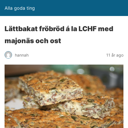
Alla goda ting
Lättbakat fröbröd á la LCHF med
majonäs och ost
hannah
11 år ago