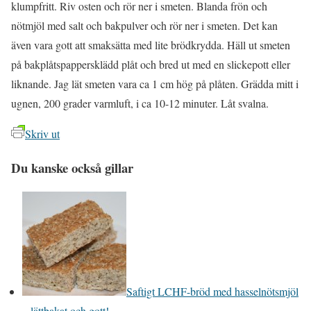
klumpfritt. Riv osten och rör ner i smeten. Blanda frön och
nötmjöl med salt och bakpulver och rör ner i smeten. Det kan
även vara gott att smaksätta med lite brödkrydda. Häll ut smeten
på bakplåtspappersklädd plåt och bred ut med en slickepott eller
liknande. Jag lät smeten vara ca 1 cm hög på plåten. Grädda mitt i
ugnen, 200 grader varmluft, i ca 10-12 minuter. Låt svalna.
Skriv ut
Du kanske också gillar
Saftigt LCHF-bröd med hasselnötsmjöl
– lättbakat och gott!