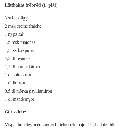
Lättbakat fröbröd (1 plåt)
3 st hela ägg
2 msk creme fraiche
1 nypa salt
1,5 msk majonäs
1,5 tsk bakpulver
3,5 dl riven ost
1,5 dl pumpakärnor
1 dl solrosfrön
1 dl linfrön
0,5 dl mörka psylliumfrön
1 dl mandelmjöl
Gör såhär;
Vispa ihop ägg med creme fraiche och majonäs så att det blir