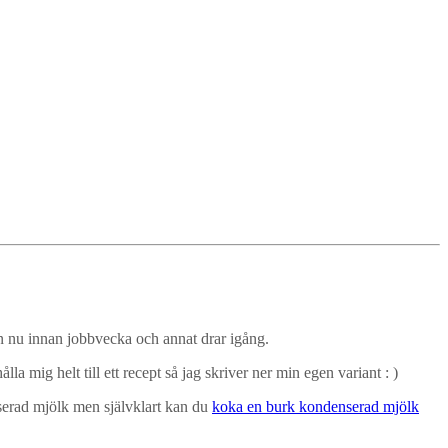
edan nu innan jobbvecka och annat drar igång.
la mig helt till ett recept så jag skriver ner min egen variant : )
iserad mjölk men självklart kan du
koka en burk kondenserad mjölk