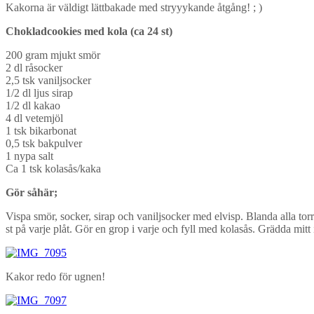
Kakorna är väldigt lättbakade med stryyykande åtgång! ; )
Chokladcookies med kola (ca 24 st)
200 gram mjukt smör
2 dl råsocker
2,5 tsk vaniljsocker
1/2 dl ljus sirap
1/2 dl kakao
4 dl vetemjöl
1 tsk bikarbonat
0,5 tsk bakpulver
1 nypa salt
Ca 1 tsk kolasås/kaka
Gör såhär;
Vispa smör, socker, sirap och vaniljsocker med elvisp. Blanda alla torr
st på varje plåt. Gör en grop i varje och fyll med kolasås. Grädda mitt
Kakor redo för ugnen!