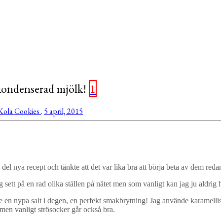
kondenserad mjölk!
1
Kola
Cookies
.
5 april, 2015
el del nya recept och tänkte att det var lika bra att börja beta av dem r
 sett på en rad olika ställen på nätet men som vanligt kan jag ju aldrig hål
de en nypa salt i degen, en perfekt smakbrytning! Jag använde karamell
 men vanligt strösocker går också bra.