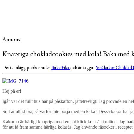
Annons
Knapriga chokladcookies med kola! Baka med 
Detta inlägg publicerades
Baka
Fika
och är taggat
Småkakor
Choklad
Hej på er!
Igår var det fullt hus här på påskafton, jättetrevligt! Jag provade en h
Sött är alltid bra, så varför inte börja med en kaka? Dessa kakor har jag
Kakorna är härligt knapriga med en söt klick kolasås i mitten. Jag ha
för att få fram samma härliga kolasås. Jag använde råsocker i receptet